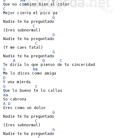
C
Mejor cierra el pico ya

G
Nadie te ha preguntado

C
(Eres subnormal)

G
Nadie te ha preguntado

C
(Y me caes fatal)

G
Nadie te ha preguntado

A
D
C
G
Am
D
G
C
Am
A
D
Eres como un dolor

G
Nadie te ha preguntado

C
(Eres subnormal)

G
Nadie te ha preguntado

C