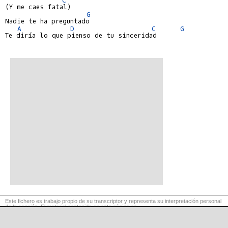
(Y me caes fatal)

G
Nadie te ha preguntado

A
D
C
G
Te diría lo que pienso de tu sinceridad

Este fichero es trabajo propio de su transcriptor y representa su interpretación personal
de la canción. El material contenido en esta página es
para exclusivo uso privado, por lo que se prohibe su reproducción o retransmisión, así
como su uso para fines comerciales.