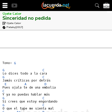
Ojete Calor
Sinceridad no pedida
Ojete Calor
Pataky
[2017]
Tono: 
G
G
C
G
C
Jamás críticas por detrás

E
A
D
C
G
C
G
C
G
Am
D