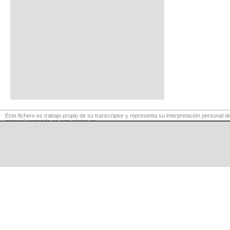
Este fichero es trabajo propio de su transcriptor y representa su interpretación personal de
material contenido en esta página es
para exclusivo uso privado, por lo que se prohibe su reproducción o retransmisión, así c
comerciales.
©
LaCuerda
.net
·
·
·
aviso legal
privacidad
contacto