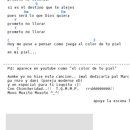
G
  si es el destino que te alejes

Am
Em
  pues será lo que Dios quiera

F
  prometo no llorar

F
  prometo no llorar

C
F
  Hoy me puse a pensar como juega el color de tu piel

C
  en mi piel...

------------------------------------------------------
  Pd: aparece en youtube como "el color de tu piel"

  Aunke yo no hize esta cancion.. iwal dedicarla pal Marci
  pa rnzo y dani (pareja moderna xD)

  y en especial para ti Loquita :)!

  Con Chincheridad..!!  T.Q.M.M.P.   rrshhhhhhhhh!!

  Muxo Muxito Muxote ^_^!

                                       apoya la escena l