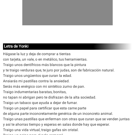
Letra de Yonki
Hágase la luz y deja de comprar a tientas
con tarjeta, un vale, o en metálico, tus herramientas.
Traigo unos dentífricos más blancos que la pintura
y te traigo verduras que, te juro por judas, son de fabricación natural.
Traigo unos ungüentos que curan la edad.
Ansiarás mi pastillas contra la ansiedad.
Serás más enérgico con mi sintético zumo de pan.
Traigo indumentarias baratas, bonitas,
no tapan ni abrigan pero te disfrazan de la alta sociedad.
Traigo un tabaco que ayuda a dejar de fumar.
Traigo un papel para certificar que esta carne parte
de alguna parte inconcretamente genérica de un inconcreto animal.
Traigo unas pastillas que enferman con otras que curan que se venden juntas
y así te ahorras tiempo y esperas en salas donde hay que esperar.
Traigo una vida virtual, traigo gafas sin cristal.