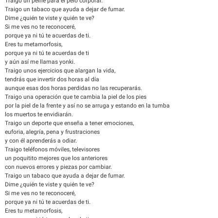
Traigo un peine para el pelo corporal.
Traigo un tabaco que ayuda a dejar de fumar.
Dime ¿quién te viste y quién te ve?
Si me ves no te reconoceré,
porque ya ni tú te acuerdas de ti.
Eres tu metamorfosis,
porque ya ni tú te acuerdas de ti
y aún así me llamas yonki.
Traigo unos ejercicios que alargan la vida,
tendrás que invertir dos horas al día
aunque esas dos horas perdidas no las recuperarás.
Traigo una operación que te cambia la piel de los pies
por la piel de la frente y así no se arruga y estando en la tumba
los muertos te envidiarán.
Traigo un deporte que enseña a tener emociones,
euforia, alegría, pena y frustraciones
y con él aprenderás a odiar.
Traigo teléfonos móviles, televisores
un poquitito mejores que los anteriores
con nuevos errores y piezas por cambiar.
Traigo un tabaco que ayuda a dejar de fumar.
Dime ¿quién te viste y quién te ve?
Si me ves no te reconoceré,
porque ya ni tú te acuerdas de ti.
Eres tu metamorfosis,