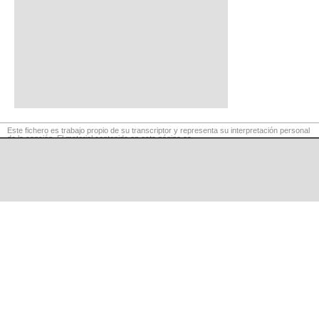
Este fichero es trabajo propio de su transcriptor y representa su interpretación personal
de la canción. El material contenido en esta página es
para exclusivo uso privado, por lo que se prohibe su reproducción o retransmisión, así
como su uso para fines comerciales.
©
LaCuerda
.net
·
·
·
aviso legal
privacidad
contacto