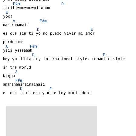
F#m
D
tiriliwouwouwoiiwouu

E
yoo!

A
F#m
nararananaii

D
E
es que sin ti yo no puedo vivir mi amor

perdoname

A
F#m
yeii yeeeaaah

D
E
hey yo diblasio, international style, romantic style

in the world

A
Nigga

F#m
ananananinainainaii

D
E
es que te quiero y me estoy muriendoo!
