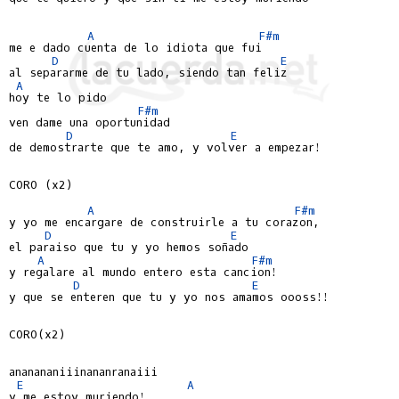
A
F#m
me e dado cuenta de lo idiota que fui

D
E
al separarme de tu lado, siendo tan feliz

A
hoy te lo pido

F#m
ven dame una oportunidad

D
E
de demostrarte que te amo, y volver a empezar!

CORO (x2)

A
F#m
y yo me encargare de construirle a tu corazon,

D
E
el paraiso que tu y yo hemos soñado

A
F#m
y regalare al mundo entero esta cancion!

D
E
y que se enteren que tu y yo nos amamos oooss!!

CORO(x2)

ananananiiinananranaiii

E
A
y me estoy muriendo!
