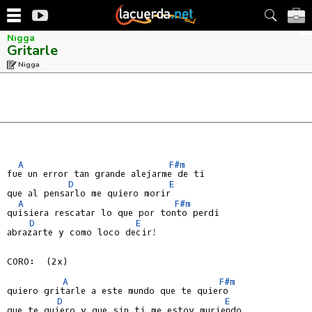
Nigga
Gritarle
Nigga
A
F#m
fue un error tan grande alejarme de ti

D
E
que al pensarlo me quiero morir

A
F#m
quisiera rescatar lo que por tonto perdi

D
E
abrazarte y como loco decir!

CORO:  (2x)

A
F#m
quiero gritarle a este mundo que te quiero

D
E
que te quiero y que sin ti me estoy muriendo
