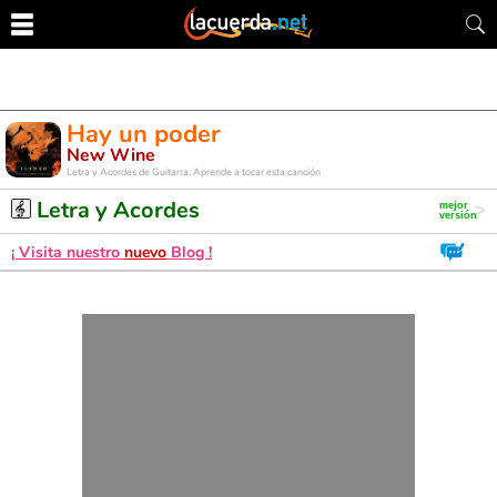
Hay un poder
New Wine
Letra y Acordes de Guitarra. Aprende a tocar esta canción
Letra y Acordes
¡ Visita nuestro
nuevo
Blog !