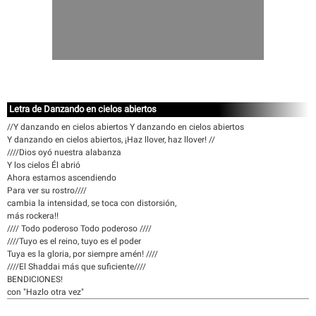
Letra de Danzando en cielos abiertos
//Y danzando en cielos abiertos Y danzando en cielos abiertos
Y danzando en cielos abiertos, ¡Haz llover, haz llover! //
////Dios oyó nuestra alabanza
Y los cielos Él abrió
Ahora estamos ascendiendo
Para ver su rostro////
cambia la intensidad, se toca con distorsión,
más rockera!!
//// Todo poderoso Todo poderoso ////
////Tuyo es el reino, tuyo es el poder
Tuya es la gloria, por siempre amén! ////
////El Shaddai más que suficiente////
BENDICIONES!
con "Hazlo otra vez"