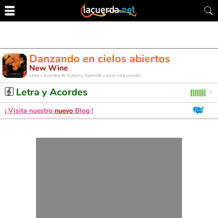
Danzando en cielos abiertos
New Wine
Letra y Acordes de Guitarra. Aprende a tocar esta canción
Letra y Acordes
¡ Visita nuestro
nuevo
Blog !