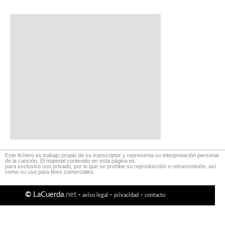
Este fichero es trabajo propio de su transcriptor y representa su interpretación personal
de la canción. El material contenido en esta página es
para exclusivo uso privado, por lo que se prohibe su reproducción o retransmisión, así
como su uso para fines comerciales.
©
LaCuerda
.net
·
·
·
aviso legal
privacidad
contacto