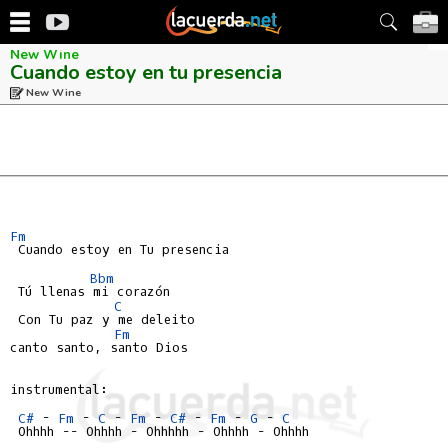
New Wine
Cuando estoy en tu presencia
New Wine
Fm
 Cuando estoy en Tu presencia

Bbm
 Tú llenas mi corazón

C
 Con Tu paz y me deleito

Fm
canto santo, santo Dios

instrumental:

C#
 - 
Fm
 - 
C
 - 
Fm
 - 
C#
 - 
Fm
 - 
G
 - 
C
 Ohhhh -- Ohhhh - Ohhhhh - Ohhhh - Ohhhh
