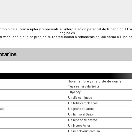
 propio de su transcriptor y representa su interpretación personal de la canción. El 
página es
privado, por lo que se prohibe su reproducción o retransmisión, así como su uso pa
tarios
Tuve hambre y me diste de comer
Tuya es mi vida Señor
Tuyo soy
Un día caminaba
Un feliz cumpleaños
nas
Un grano de arena
Un himno al Señor
Un niño se te acercó
Un Nuevo Amor
Un pueblo que camina