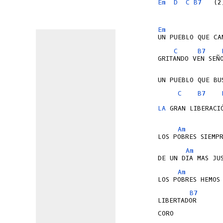
Em
D
C
B7
   (2)
Em
C
B7
C
B7
LA
 GRAN LIBERACI
Am
Am
Am
B7
LIBERTADOR      
CORO
