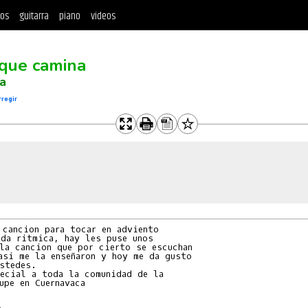
tos
guitarra
piano
videos
que camina
sa
rregir
 cancion para tocar en adviento

da ritmica, hay les puse unos

la cancion que por cierto se escuchan

asi me la enseñaron y hoy me da gusto

stedes.

ecial a toda la comunidad de la

upe en Cuernavaca
