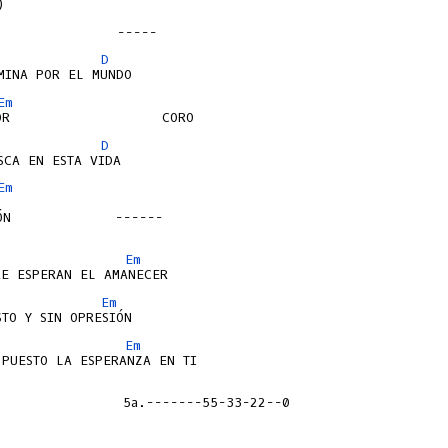


D
Em
D
Em
ÓN             ------

Em
Em
Em
                5a.-------55-33-22--0
