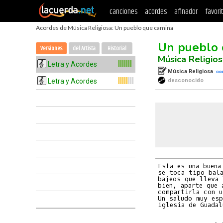
canciones
acordes
afinador
favori
Acordes de Música Religiosa: Un pueblo que camina
Un pueblo 
Versiones
del Artista
Historial
Música Religio
Letra y Acordes
Música Religiosa
co
Letra y Acordes
desconocido
Esta es una buena
se toca tipo bala
bajeos que lleva 
bien, aparte que 
compartirla con u
Un saludo muy esp
iglesia de Guadal