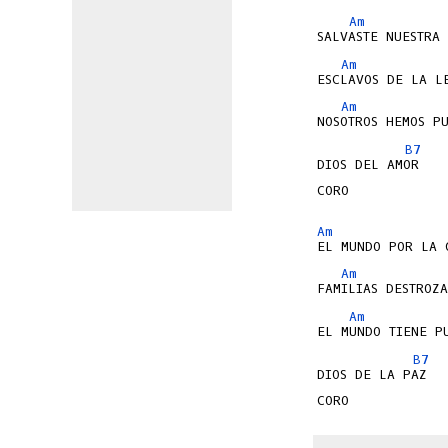
Am
Am
Am
B7
DIOS DEL AMOR   
CORO

Am
Am
Am
B7
DIOS DE LA PAZ  