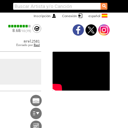
⚲
Inscripción
Conexión
8.68
/10 (19)
mrel2581
Enviado por
Raul