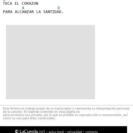
TOCA EL CORAZON

A
D
PARA ALCANZAR LA SANTIDAD.

Este fichero es trabajo propio de su transcriptor y representa su interpretación personal
de la canción. El material contenido en esta página es
para exclusivo uso privado, por lo que se prohibe su reproducción o retransmisión, así
como su uso para fines comerciales.
©
LaCuerda
.net
·
·
·
aviso legal
privacidad
contacto