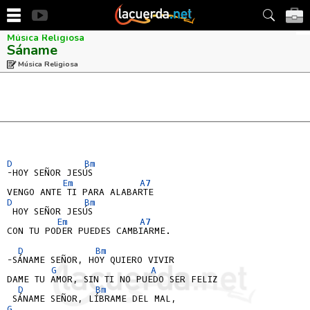
Música Religiosa
Sáname
Música Religiosa
D
Bm
-HOY SEÑOR JESÚS

Em
A7
D
Bm
 HOY SEÑOR JESÚS

Em
A7
CON TU PODER PUEDES CAMBIARME.

D
Bm
-SÁNAME SEÑOR, HOY QUIERO VIVIR

G
A
DAME TU AMOR, SIN TI NO PUEDO SER FELIZ

D
Bm
G