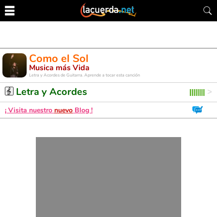
Como el Sol
Musica más Vida
Letra y Acordes de Guitarra. Aprende a tocar esta canción
Letra y Acordes
¡ Visita nuestro
nuevo
Blog !