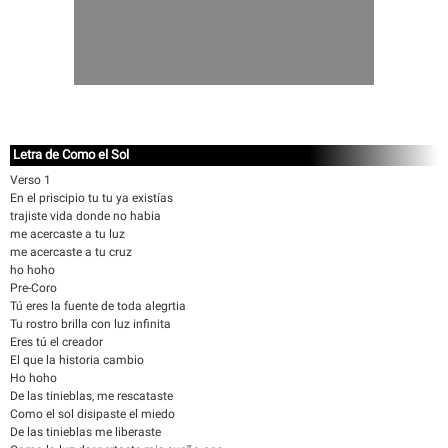
Letra de Como el Sol
Verso 1
En el priscipio tu tu ya existías
trajiste vida donde no habia
me acercaste a tu luz
me acercaste a tu cruz
ho hoho
Pre-Coro
Tú eres la fuente de toda alegrtia
Tu rostro brilla con luz infinita
Eres tú el creador
El que la historia cambio
Ho hoho
De las tinieblas, me rescataste
Como el sol disipaste el miedo
De las tinieblas me liberaste