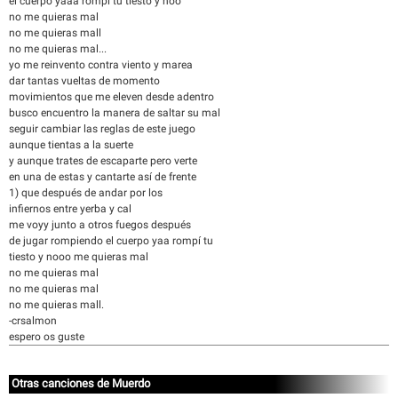
el cuerpo yaaa rompí tu tiesto y noo
no me quieras mal
no me quieras mall
no me quieras mal...
yo me reinvento contra viento y marea
dar tantas vueltas de momento
movimientos que me eleven desde adentro
busco encuentro la manera de saltar su mal
seguir cambiar las reglas de este juego
aunque tientas a la suerte
y aunque trates de escaparte pero verte
en una de estas y cantarte así de frente
1) que después de andar por los
infiernos entre yerba y cal
me voyy junto a otros fuegos después
de jugar rompiendo el cuerpo yaa rompí tu
tiesto y nooo me quieras mal
no me quieras mal
no me quieras mal
no me quieras mall.
-crsalmon
espero os guste
Otras canciones de Muerdo