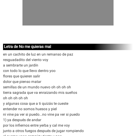
Letra de No me quieras mal
en un cachito de luz en un remanso de paz
resguadadito del viento voy
a sembrarte un jardín
con todo lo que llevo dentro yoo
flores que quieren salir
dolor que pienso matar
semillas de un mundo nuevo oh oh oh oh
tierra sagrada que va enraizando mis sueños
oh oh oh oh oh
y algunas cosa que a ti quizás te cueste
entender no somos huesos y piel
ni vine pa ver si puedo...no vine pa ver si puedo
1) ya después de andar
por los infiernos entre yerba y cal me voy
junto a otros fuegos después de jugar rompiendo