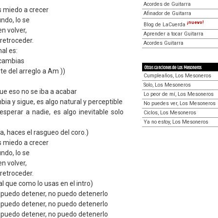
Acordes de Guitarra
s miedo a crecer
Afinador de Guitarra
ndo, lo se
¡nuevo!
Blog de LaCuerda
en volver,
Aprender a tocar Guitarra
retroceder.
Acordes Guitarra
nal es:
 cambias
Otras canciones de Los Mesoneros
e del arreglo a Am ))
Cumpleaños, Los Mesoneros
Solo, Los Mesoneros
e eso no se iba a acabar
Lo peor de mí, Los Mesoneros
ia y sigue, es algo natural y perceptible
No puedes ver, Los Mesoneros
esperar a nadie, es algo inevitable solo
Ciclos, Los Mesoneros
Ya no estoy, Los Mesoneros
ea, haces el rasgueo del coro.)
s miedo a crecer
ndo, lo se
en volver,
retroceder.
l que como lo usas en el intro)
 puedo detener, no puedo detenerlo
 puedo detener, no puedo detenerlo
 puedo detener, no puedo detenerlo