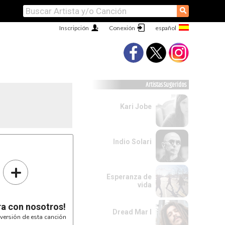
⚲
Inscripción
Conexión
Artistas Sugeridos
Kari Jobe
Indio Solari
+
Esperanza de
vida
ra con nosotros!
Dread Mar I
versión de esta canción