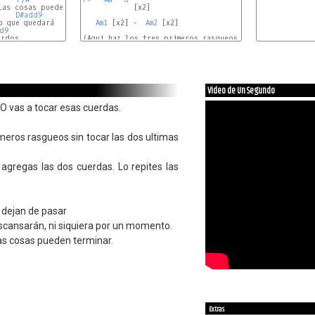
            [x2]

D#add9
Am1
 [x2] -  
Am2
 [x2]

d9
rdos

(Aqui haz los tres primeros rasgueos sin tocar las dos
Video de Un Segundo
NO vas a tocar esas cuerdas.
imeros rasgueos sin tocar las dos ultimas
agregas las dos cuerdas. Lo repites las
o dejan de pasar
scansarán, ni siquiera por un momento.
as cosas pueden terminar.
Extras