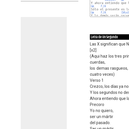
Gm
F/A
Gm
F/A
D#ad
Y lo demás serán recue
Letra de Un Segundo
Las X significan que 
[x2]
(Aqui haz los tres pr
cuerdas,
los demas rasgueos, 
cuatro veces)
Verso 1
Crezco, los días ya n
Y los segundos no de
Ahora entiendo que l
Precoro
Yo no quiero,
ser un mártir
del pasado.
Ser un mártir.