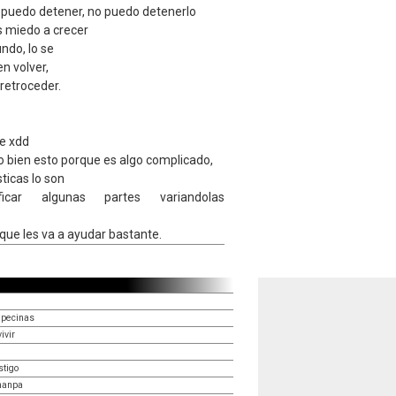
 puedo detener, no puedo detenerlo
s miedo a crecer
ndo, lo se
en volver,
retroceder.
de xdd
o bien esto porque es algo complicado,
ticas lo son
ficar algunas partes variandolas
 que les va a ayudar bastante.
mpecinas
ivir
stigo
manpa