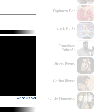
Espinoza Paz
 ultimas cuerdas,

Erick Porta
Francisco
Palazón
Ulises Bueno
Carlos Rivera
[ver más videos]
Fondo Flamenco