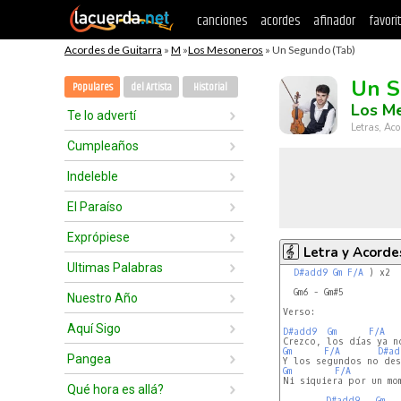
canciones
acordes
afinador
favori
Acordes de Guitarra
»
M
»
Los Mesoneros
» Un Segundo (Tab)
Un 
Populares
del Artista
Historial
Los M
Te lo advertí
Letras, Aco
Cumpleaños
Indeleble
El Paraíso
Exprópiese
Letra y Acorde
Ultimas Palabras
D#add9
Gm
F/A
 ) x2

  Gm6 - Gm#5

Nuestro Año
Verso:

Aquí Sigo
D#add9
Gm
F/A
Gm
F/A
D#ad
Pangea
Gm
F/A
Ni siquiera por un mom
Qué hora es allá?
D#add9
Gm