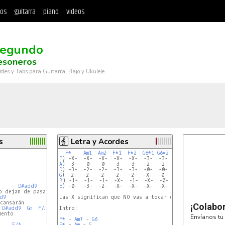
tos
guitarra
piano
videos
Segundo
esoneros
rdes y Tabs para Guitarra, Bajo y Ukulele
s
Letra y Acordes
F*
Am1
Am2
F*1
F*2
G6*1
G6*2
Am*
E
A
D
G
B
D#add9
E
) -0-  -3-  -2-  -X-  -X-  -X-  -X-  -X-

d9
Las X significan que NO vas a tocar esas cuerdas.

¡Colabo
D#add9
Gm
F/A
Intro:

ento

Envíanos tu 
F*
 - 
Am7
 - 
G6
F/A
D#add9
F*
 - 
Am
 - 
G