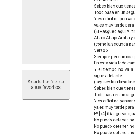
Sabes bien que tiene
Todo pasa en un segu
Y es difícil no pensar 
ya es muy tarde para 
(El Rasgueo aqui Al fi
Abajo Abajo Arriba y
(como la segunda part
Verso 2
Siempre pensamos qu
En esta vida todo camb
Y el tiempo no va a 
sigue adelante
Añade LaCuerda
( aqui en la ultima lin
a tus favoritos
Sabes bien que tiene
Todo pasa en un segu
Y es difícil no pensar 
ya es muy tarde para 
F* [x4] (Rasgueas igua
No puedo detener, no
No puedo detener, no
No puedo detener, no