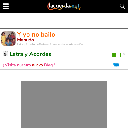
Y yo no bailo
Menudo
Letra y Acordes de Guitarra. Aprende a tocar esta canción
Letra y Acordes
¡ Visita nuestro
nuevo
Blog !