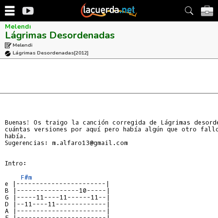
Melendi
Lágrimas Desordenadas
Melendi
Lágrimas Desordenadas
[2012]
Buenas! Os traigo la canción corregida de Lágrimas desorde
cuántas versiones por aquí pero había algún que otro fallo
había.

Sugerencias: m.alfaro13@gmail.com

Intro:

F#m
e |-----------------------|
B |----------------10-----|
G |-----11----11------11--|
D |--11----11-------------|
A |-----------------------|
E |-----------------------|