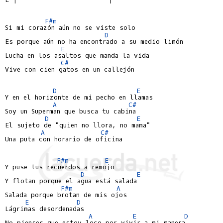
F#m
Si mi corazón aún no se viste solo

D
Es porque aún no ha encontrado a su medio limón

E
Lucha en los asaltos que manda la vida

C#
Vive con cien gatos en un callejón

D
E
Y en el horizonte de mi pecho en llamas

A
C#
Soy un Superman que busca tu cabina

D
E
El sujeto de "quien no llora, no mama"

A
C#
Una puta con horario de oficina

F#m
E
Y puse tus recuerdos a remojo

D
E
Y flotan porque el agua está salada

F#m
A
Salada porque brotan de mis ojos

E
D
Lágrimas desordenadas

A
E
D
No pienses que estoy loco por vivir a mi manera
