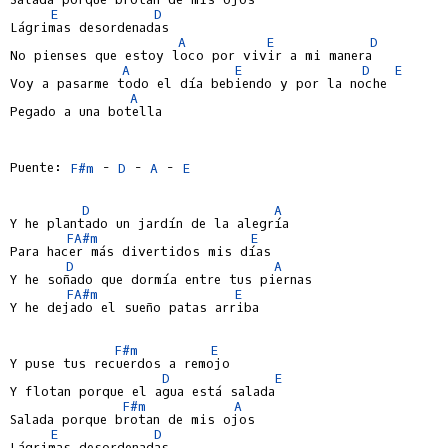
E
D
Lágrimas desordenadas

A
E
D
No pienses que estoy loco por vivir a mi manera

A
E
D
E
Voy a pasarme todo el día bebiendo y por la noche

A
Pegado a una botella

Puente: 
F#m
 - 
D
 - 
A
 - 
E
D
A
Y he plantado un jardín de la alegría

FA#m
E
Para hacer más divertidos mis días

D
A
Y he soñado que dormía entre tus piernas

FA#m
E
Y he dejado el sueño patas arriba

F#m
E
Y puse tus recuerdos a remojo

D
E
Y flotan porque el agua está salada

F#m
A
Salada porque brotan de mis ojos

E
D
Lágrimas desordenadas
