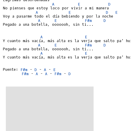
A
E
D
No pienses que estoy loco por vivir a mi manera

A
E
D
E
Voy a pasarme todo el día bebiendo y por la noche

A
E
F#m
D
Pegado a una botella, ooooooh, sin ti...

A
E
Y cuanto más vacía, más alta es la verja que salto pa' hui
A
E
F#m
D
Pegado a una botella, ooooooh, sin ti...

A
E
Y cuanto más vacía, más alta es la verja que salto pa' hui
Puente: 
F#m
 - 
D
 - 
A
 - 
E
F#m
 - 
A
 - 
A
 - 
F#m
 - 
D