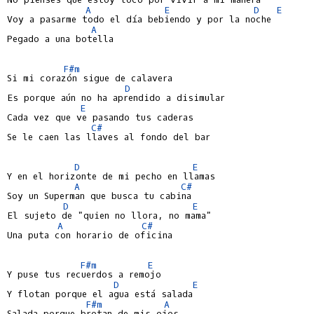
A
E
D
E
Voy a pasarme todo el día bebiendo y por la noche

A
Pegado a una botella

F#m
Si mi corazón sigue de calavera

D
Es porque aún no ha aprendido a disimular

E
Cada vez que ve pasando tus caderas

C#
Se le caen las llaves al fondo del bar

D
E
Y en el horizonte de mi pecho en llamas

A
C#
Soy un Superman que busca tu cabina

D
E
El sujeto de "quien no llora, no mama"

A
C#
Una puta con horario de oficina

F#m
E
Y puse tus recuerdos a remojo

D
E
Y flotan porque el agua está salada

F#m
A
Salada porque brotan de mis ojos
