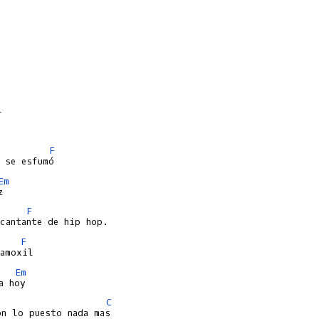


F
Em
F
F
Em
C
n lo puesto nada mas
