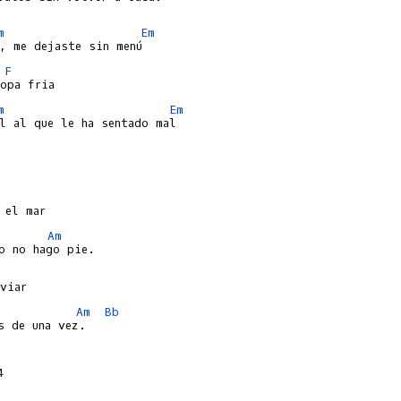
m
Em
F
m
Em
Am
Am
Bb
s de una vez.


