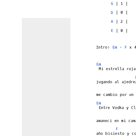
G
D
A
E
 | 0 |

Intro: 
Em
 - 
F
 x 4
Em
Em
F
año bisiesto y co