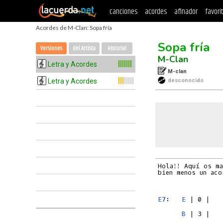
canciones
acordes
afinador
favori
Acordes de M-Clan: Sopa fría
Sopa fría
Versiones
del Artista
Historial
M-Clan
Letra y Acordes
M-clan
Letra y Acordes
desconocido
Hola!! Aquí os ma
bien menos un aco
E7
:   
E
B