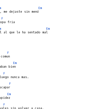
m
Em
F
m
Em
F
Em
F
F
Em
F
vales sin volver a casa.
