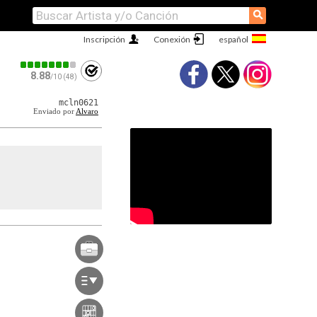
⚲
Inscripción
Conexión
8.88
/10 (48)
mcln0621
Enviado por
Alvaro