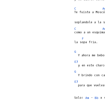
C
A
C
A
F
la sopa fria.

G
E7
G
E7
  para que vuelva
Solo: 
Am
 - 
Bb
 x 4