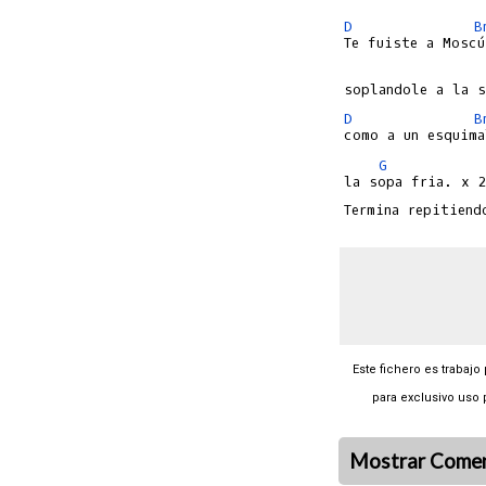
D
B
D
B
G
la sopa fria. x 2
Este fichero es trabajo
para exclusivo uso 
Mostrar Comen