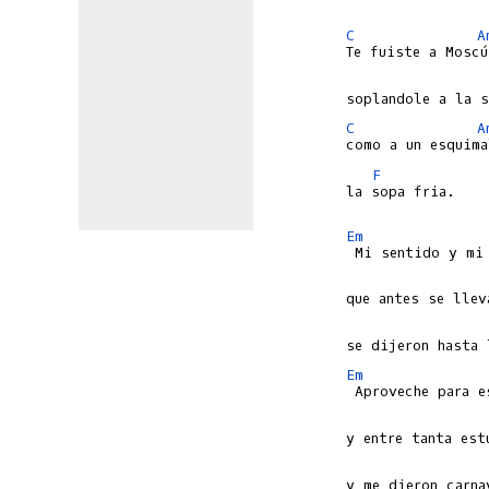
C
A
C
A
F
la sopa fria.

Em
Em
y me dieron carna