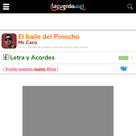
El baile del Pinocho
Mc Caco
Letra y Acordes de Guitarra. Aprende a tocar esta canción
Letra y Acordes
¡ Visita nuestro
nuevo
Blog !