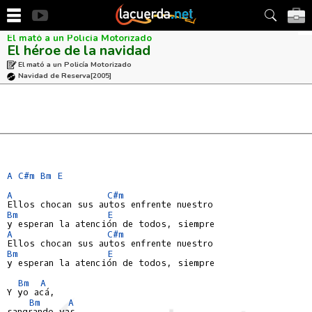
El mató a un Policía Motorizado
El héroe de la navidad
El mató a un Policía Motorizado
Navidad de Reserva
[2005]
A
C#m
Bm
E
A
C#m
Bm
E
A
C#m
Bm
E
y esperan la atención de todos, siempre

Bm
A
Y yo acá,

Bm
A
sangrando vas,
