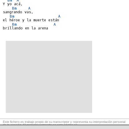
Y yo acá,

Bm
A
sangrando vas,

Bm
A
el héroe y la muerte están

Bm
A
brillando en la arena

Este fichero es trabajo propio de su transcriptor y representa su interpretación personal
de la canción. El material contenido en esta página es
para exclusivo uso privado, por lo que se prohibe su reproducción o retransmisión, así