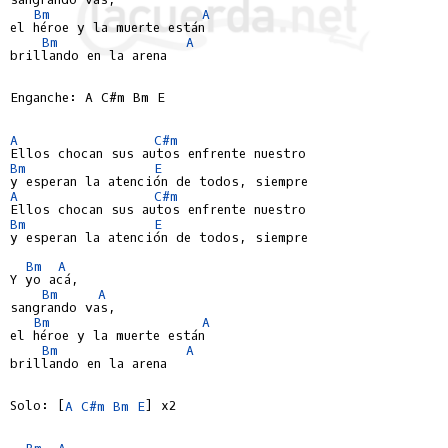
Bm
A
el héroe y la muerte están

Bm
A
brillando en la arena

Enganche: A C#m Bm E

A
C#m
Bm
E
A
C#m
Bm
E
y esperan la atención de todos, siempre

Bm
A
Y yo acá,

Bm
A
sangrando vas,

Bm
A
el héroe y la muerte están

Bm
A
brillando en la arena

Solo: [
A
C#m
Bm
E
] x2

Bm
A