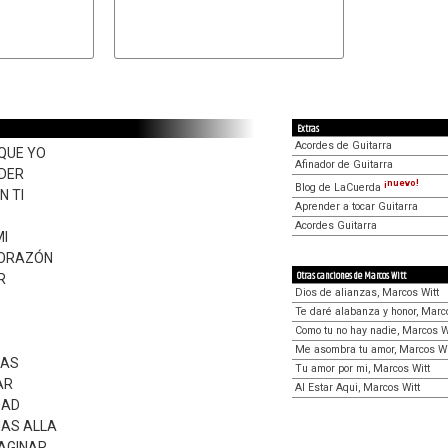
Extras
Acordes de Guitarra
QUE YO
Afinador de Guitarra
DER
¡nuevo!
Blog de LaCuerda
N TI
Aprender a tocar Guitarra
Acordes Guitarra
MI
CORAZÓN
Otras canciones de Marcos Witt
R
Dios de alianzas, Marcos Witt
Te daré alabanza y honor, Marc
Como tu no hay nadie, Marcos W
D
Me asombra tu amor, Marcos Wi
RAS
Tu amor por mi, Marcos Witt
AR
Al Estar Aqui, Marcos Witt
DAD
MAS ALLA
MAGINAR