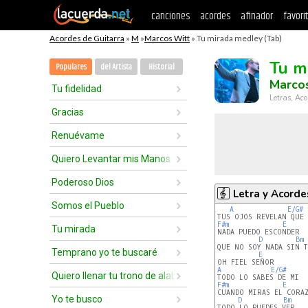
canciones
acordes
afinador
favori
Acordes de Guitarra
»
M
»
Marcos Witt
» Tu mirada medley (Tab)
Tu m
Populares
del Artista
Historial
Marco
Tu fidelidad
Letras, Aco
Gracias
Renuévame
Quiero Levantar mis Manos
Poderoso Dios
Letra y Acorde
Somos el Pueblo
A
E/G#
F#m
E
Tu mirada
NADA PUEDO ESCONDER

D
Bm
QUE NO SOY NADA SIN TI
Temprano yo te buscaré
E
A
E/G#
Quiero llenar tu trono de alabanzas
F#m
E
CUANDO MIRAS EL CORAZ
Yo te busco
D
Bm
TODO LO PUEDES VER
