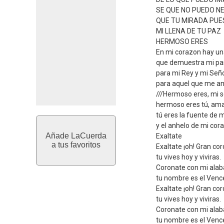
SE QUE NO PUEDO N
QUE TU MIRADA PUE
MI LLENA DE TU PAZ
HERMOSO ERES
En mi corazon hay un
que demuestra mi pa
para mi Rey y mi Seño
para aquel que me a
///Hermoso eres, mi 
hermoso eres tú, am
tú eres la fuente de m
y el anhelo de mi cor
Añade LaCuerda
Exaltate
a tus favoritos
Exaltate ¡oh! Gran co
tu vives hoy y viviras.
Coronate con mi alab
tu nombre es el Venc
Exaltate ¡oh! Gran co
tu vives hoy y viviras.
Coronate con mi alab
tu nombre es el Venc