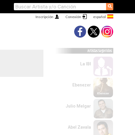
⚲
Inscripción
Conexión
Artistas Sugeridos
La IBI
Ebenezer
Julio Melgar
Abel Zavala