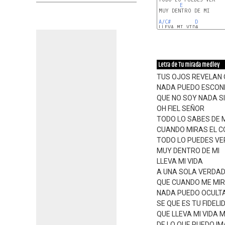
E
MUY DENTRO DE MI

A/C#
D
LLEVA MI VIDA

A/C#
D
Letra de Tu mirada medley
TUS OJOS REVELAN 
NADA PUEDO ESCON
QUE NO SOY NADA SI
OH FIEL SEÑOR
TODO LO SABES DE 
CUANDO MIRAS EL 
TODO LO PUEDES VE
MUY DENTRO DE MI
LLEVA MI VIDA
A UNA SOLA VERDA
QUE CUANDO ME MI
NADA PUEDO OCULT
SE QUE ES TU FIDELI
QUE LLEVA MI VIDA 
DE LO QUE PUEDO I