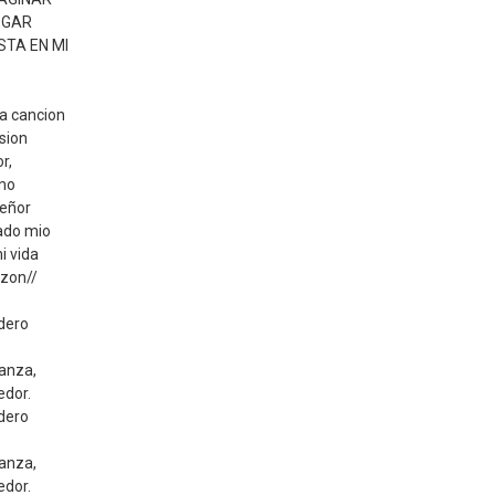
EGAR
STA EN MI
a cancion
sion
r,
mo
señor
ado mio
i vida
azon//
rdero
anza,
edor.
rdero
anza,
edor.