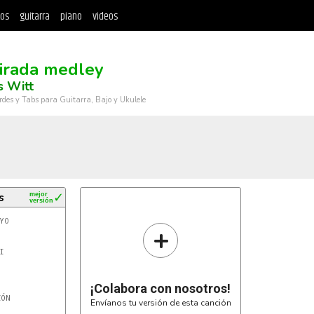
tos
guitarra
piano
videos
irada medley
s Witt
rdes y Tabs para Guitarra, Bajo y Ukulele
s
mejor
✓
versión
+


¡Colabora con nosotros!
ÓN

Envíanos tu versión de esta canción