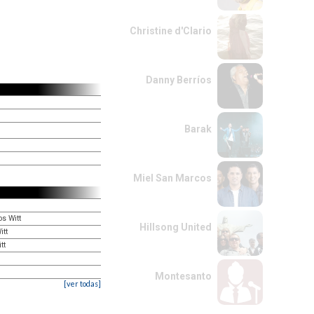
Christine d'Clario
Danny Berríos
Barak
Miel San Marcos
os Witt
Hillsong United
itt
tt
Montesanto
[ver todas]