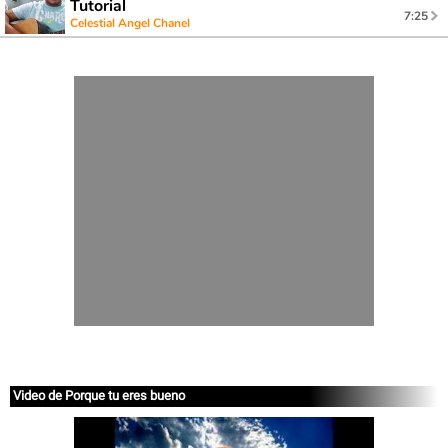
Tutorial
7:25
Celestial Angel Chanel
Video de Porque tu eres bueno