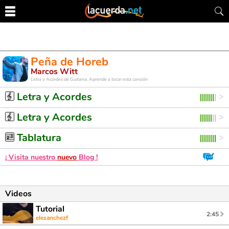
Peña de Horeb
Marcos Witt
Letra y Acordes de Guitarra. Aprende a tocar esta canción
Letra y Acordes
Letra y Acordes
Tablatura
¡ Visita nuestro
nuevo
Blog !
Videos
Tutorial
2:45
elesanchezf