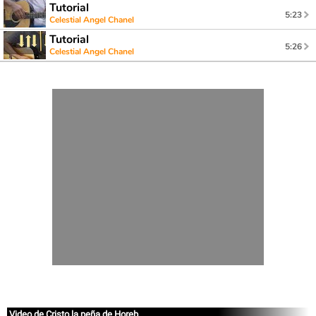
Tutorial
5:23
Celestial Angel Chanel
Tutorial
5:26
Celestial Angel Chanel
Video de Cristo la peña de Horeb