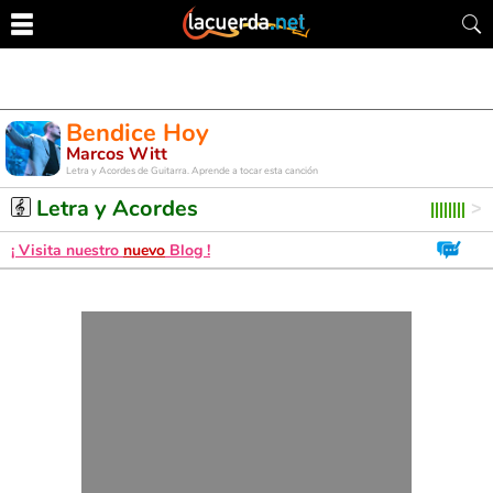
Bendice Hoy
Marcos Witt
Letra y Acordes de Guitarra. Aprende a tocar esta canción
Letra y Acordes
¡ Visita nuestro
nuevo
Blog !