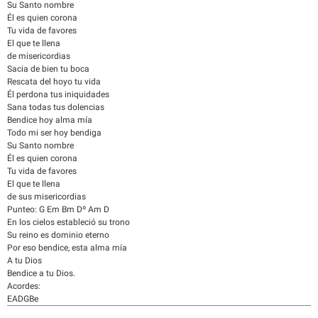
Su Santo nombre
Él es quien corona
Tu vida de favores
El que te llena
de misericordias
Sacia de bien tu boca
Rescata del hoyo tu vida
Él perdona tus iniquidades
Sana todas tus dolencias
Bendice hoy alma mía
Todo mi ser hoy bendiga
Su Santo nombre
Él es quien corona
Tu vida de favores
El que te llena
de sus misericordias
Punteo: G Em Bm Dº Am D
En los cielos estableció su trono
Su reino es dominio eterno
Por eso bendice, esta alma mía
A tu Dios
Bendice a tu Dios.
Acordes:
EADGBe