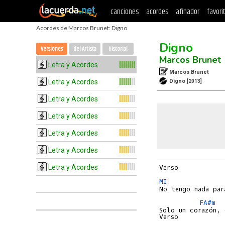
canciones
acordes
afinador
favori
Acordes de Marcos Brunet: Digno
Digno
Versiones
del Artista
Historial
Marcos Brunet
Letra y Acordes
Marcos Brunet
Letra y Acordes
Digno
[2013]
Letra y Acordes
Letra y Acordes
Letra y Acordes
Letra y Acordes
Letra y Acordes
MI
FA#m
Solo un corazón, 