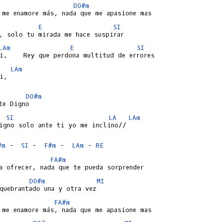
DO#m
E
SI
LAm
E
SI
LAm
i,

DO#m
SI
LA
LAm
igno solo ante ti yo me inclino//

#m
 -  
SI
 -  
F#m
 -  
LAm
 - 
RE
FA#m
DO#m
MI
FA#m