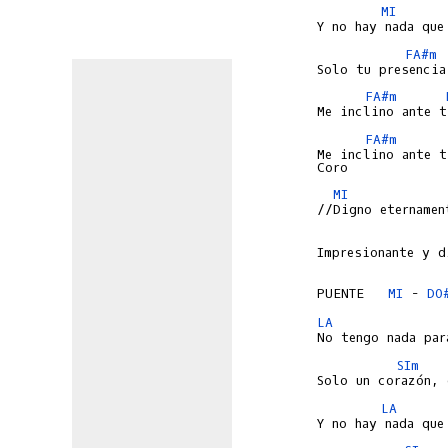
MI
FA#m
FA#m
FA#m
Me inclino ante t
MI
Impresionante y d
PUENTE   
MI
 - 
DO
LA
SIm
LA