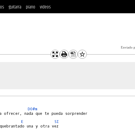
tos
guitarra
piano
videos
Enviado 
DO#m
E
SI
quebrantado una y otra vez
