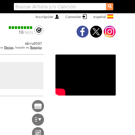
⚲
Inscripción
Conexión
10
/10 (1)
mbru0597
por
Hector
, basado en
Remigio