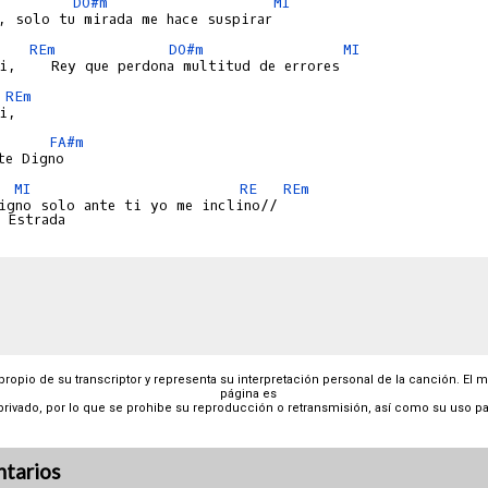
DO#m
MI
REm
DO#m
MI
REm
FA#m
MI
RE
REm
igno solo ante ti yo me inclino//

 propio de su transcriptor y representa su interpretación personal de la canción. El 
página es
privado, por lo que se prohibe su reproducción o retransmisión, así como su uso pa
tarios