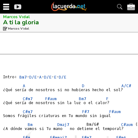
Marcos Vidal
A ti la gloria
Marcos Vidal
Intro: 
Bm7
-
D/E
-
A
-
D/E
-
E
-
D/E
A
D
A/C#
¿Qué sería de nosotros si no hubieras hecho el sol?

C#m7
F#aum
Bm7
F
¿Qué sería de nosotros sin la luz o el calor?

C#m7
F#7
F#aum
Somos frágiles criaturas en Tu mundo sin igual

Bm
Dmaj7
       Bm/G#         
C#aum
 (
¿A dónde vamos si Tu mano   no detiene el temporal?

F#m
F#mmaj7
F#m7
F#m6