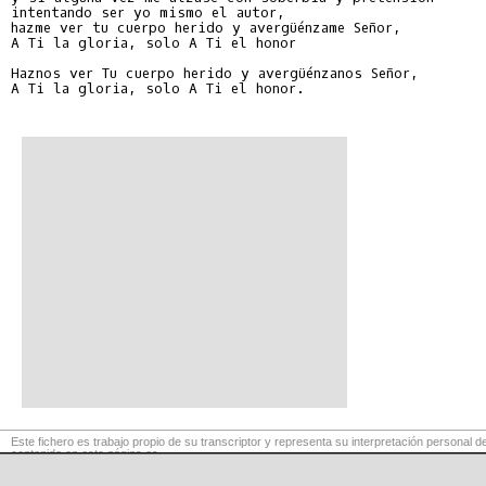
intentando ser yo mismo el autor,

hazme ver tu cuerpo herido y avergüénzame Señor,

A Ti la gloria, solo A Ti el honor

Haznos ver Tu cuerpo herido y avergüénzanos Señor,

A Ti la gloria, solo A Ti el honor.

Este fichero es trabajo propio de su transcriptor y representa su interpretación personal de
contenido en esta página es
para exclusivo uso privado, por lo que se prohibe su reproducción o retransmisión, así c
comerciales.