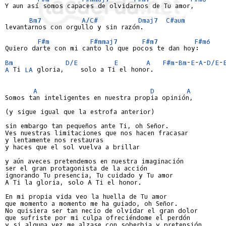
Y aun así somos capaces de olvidarnos de Tu amor,

Bm7
A/C#
Dmaj7
C#aum
levantarnos con orgullo y sin razón.

F#m
F#mmaj7
F#m7
F#m6
Quiero darte con mi canto lo que pocos te dan hoy:

Bm
D/E
E
A
F#m
-
Bm
-
E
-
A
-
D/E
-
A
 Ti 
LA
 gloria,    solo a Ti el honor.

A
D
A
Somos tan inteligentes en nuestra propia opinión,

(y sigue igual que la estrofa anterior)

sin embargo tan pequeños ante Ti, oh Señor.

Ves nuestras limitaciones que nos hacen fracasar

y lentamente nos restauras

y haces que el sol vuelva a brillar

y aún aveces pretendemos en nuestra imaginación

ser el gran protagonista de la acción

ignorando Tu presencia, Tu cuidado y Tu amor

A Ti la gloria, solo A Ti el honor.

En mi propia vida veo la huella de Tu amor

que momento a momento me ha guiado, oh Señor.

No quisiera ser tan necio de olvidar el gran dolor

que sufriste por mi culpa ofreciéndome el perdón

y si alguna vez me alzase con soberbia y pretensión
