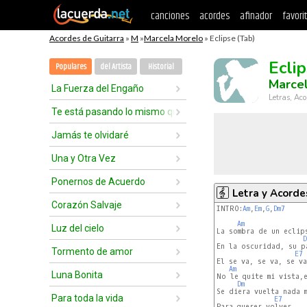
canciones
acordes
afinador
favori
Acordes de Guitarra
»
M
»
Marcela Morelo
» Eclipse (Tab)
Ecli
Populares
del Artista
Historial
Marce
La Fuerza del Engaño
Letras, Aco
Te está pasando lo mismo que a mí
Jamás te olvidaré
Una y Otra Vez
Ponernos de Acuerdo
Letra y Acorde
Corazón Salvaje
INTRO:
Am
,
Em
,
G
,
Dm7
Am
Luz del cielo
La sombra de un eclips
D
En la oscuridad, su p
Tormento de amor
E7
El se va, se va, se va

Am
Luna Bonita
No le quite mi vista,e
Dm
Se diera vuelta nada m
Para toda la vida
E7
Para querer volver
