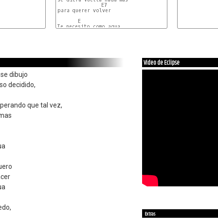
               E7

para querer volver

       E

Te necesito como agua

       Am

agüita para beber

           G        F

es que sin tí yo me muero

        E (¿bajo en G#?)

nunca sabré como hacer

Video de Eclipse
te necesito como agua

se dibujo
agüita para beber

te quiero pero no puedo

so decidido,
no te voy a retener

(mismos acordes de la intro)

sperando que tal vez,
Aún podía verlo

en medio de la oscuridad

 mas
con paso decidido

él se va, se va, se va

No le faltaba mucho

para desaparecer

estaba todo dicho

ua
él se fue, se fue, se fue

Te necesito como agua

uero
agüita para beber

es que sin tí yo me muero

cer
nunca sabré como hacer

te necesito como agua

ua
agüita para beber

te quiero pero no puedo

no te voy a retener

edo,
Extras