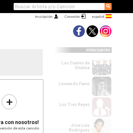
⚲
Inscripción
Conexión
Artistas Sugeridos
Los Cuates de
Sinaloa
Leonardo Favio
+
Los Tres Reyes
ra con nosotros!
Jose Luis
versión de esta canción
Rodriguez