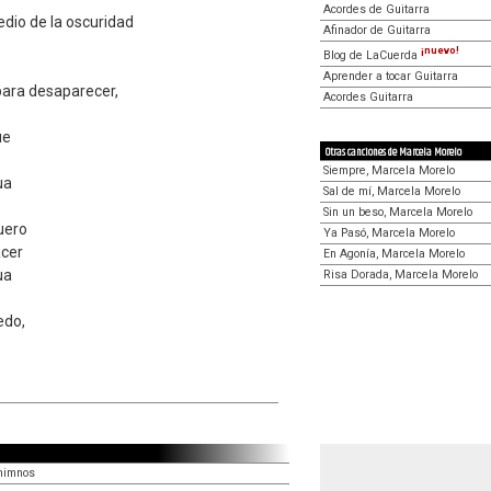
Acordes de Guitarra
dio de la oscuridad
Afinador de Guitarra
¡nuevo!
Blog de LaCuerda
Aprender a tocar Guitarra
para desaparecer,
Acordes Guitarra
ue
Otras canciones de Marcela Morelo
Siempre, Marcela Morelo
ua
Sal de mí, Marcela Morelo
Sin un beso, Marcela Morelo
uero
Ya Pasó, Marcela Morelo
cer
En Agonía, Marcela Morelo
ua
Risa Dorada, Marcela Morelo
edo,
 himnos