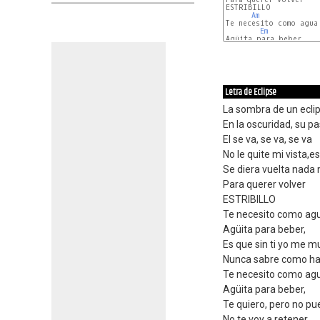
ESTRIBILLO

Am
Te necesito como agua

Em
Agüita para beber,

G
Letra de Eclipse
La sombra de un eclip
En la oscuridad, su pa
El se va, se va, se va
No le quite mi vista,e
Se diera vuelta nada
Para querer volver
ESTRIBILLO
Te necesito como ag
Agüita para beber,
Es que sin ti yo me m
Nunca sabre como ha
Te necesito como ag
Agüita para beber,
Te quiero, pero no pu
No te voy a retener