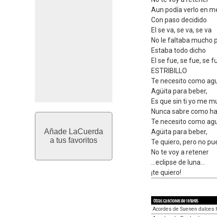
Aun podía verlo en me
Con paso decidido
El se va, se va, se va
No le faltaba mucho 
Estaba todo dicho
El se fue, se fue, se f
ESTRIBILLO
Te necesito como ag
Agüita para beber,
Es que sin ti yo me m
Nunca sabre como ha
Te necesito como ag
Añade LaCuerda
Agüita para beber,
a tus favoritos
Te quiero, pero no pu
No te voy a retener
...eclipse de luna...
¡te quiero!
Otras canciones de interés
Acordes de Suenen dulces