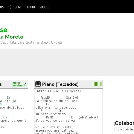
tos
guitarra
piano
videos
pse
la Morelo
rdes y Tabs para Guitarra, Bajo y Ukulele
s
mejor
✓
Piano (Teclados)
versión
Intro: Am G G F7 (4 veces)

Em
   Amad9         Cmaj7/G

e dibujo

La sombra de un eclipse

m
      F7           E 

aso decidido,

dibujó en la oscuridad

   F         Dm

su paso decidido

Em
      Dm/B          E   (Abm6 Abm7)

sperando que tal vez,

él se va, se va, se va

¡Colabo
as

No le quité mi vista,

Envíanos tu 
esperando que tal vez

se diera vuelta nada más
