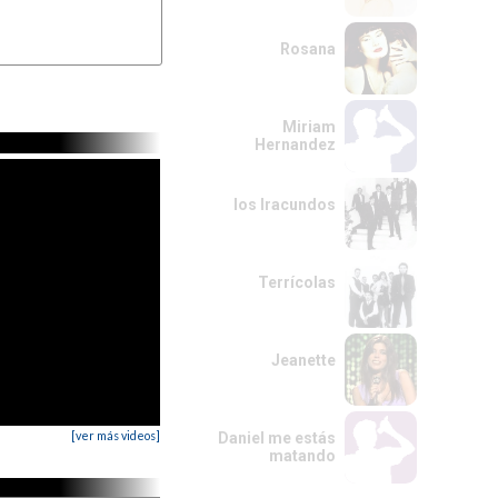
Rosana
Miriam
Hernandez
los Iracundos
Terrícolas
Jeanette
[ver más videos]
Daniel me estás
matando