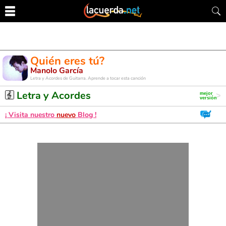
Quién eres tú?
Manolo García
Letra y Acordes de Guitarra. Aprende a tocar esta canción
Letra y Acordes
¡ Visita nuestro
nuevo
Blog !