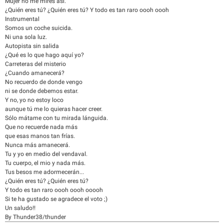
Mujer no me mires así.
¿Quién eres tú? ¿Quién eres tú? Y todo es tan raro oooh oooh
Instrumental
Somos un coche suicida.
Ni una sola luz.
Autopista sin salida
¿Qué es lo que hago aquí yo?
Carreteras del misterio
¿Cuando amanecerá?
No recuerdo de donde vengo
ni se donde debemos estar.
Y no, yo no estoy loco
aunque tú me lo quieras hacer creer.
Sólo mátame con tu mirada lánguida.
Que no recuerde nada más
que esas manos tan frías.
Nunca más amanecerá.
Tu y yo en medio del vendaval.
Tu cuerpo, el mio y nada más.
Tus besos me adormecerán...
¿Quién eres tú? ¿Quién eres tú?
Y todo es tan raro oooh oooh ooooh
Si te ha gustado se agradece el voto ;)
Un saludo!!
By Thunder38/thunder