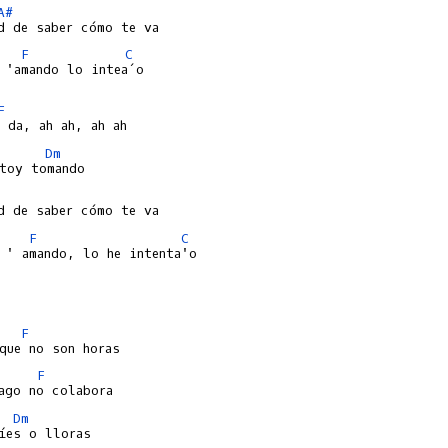
A#
F
C
 'amando lo intea´o

F
Dm
F
C
 ' amando, lo he intenta'o

F
F
Dm