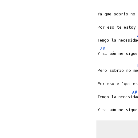
A#
Y si aún me sigue
A#