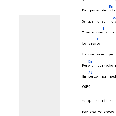
Dm
A
F
F
Dm
A#
En serio, pa 'ped
CORO
