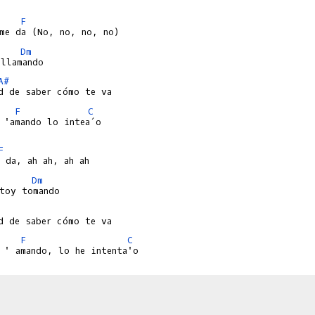
F
Dm
A#
F
C
 'amando lo intea´o

F
Dm
F
C