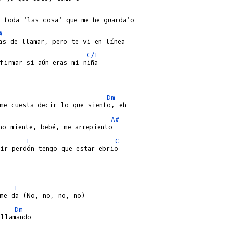
#
C/E
Dm
A#
F
C
ir perdón tengo que estar ebrio

F
Dm