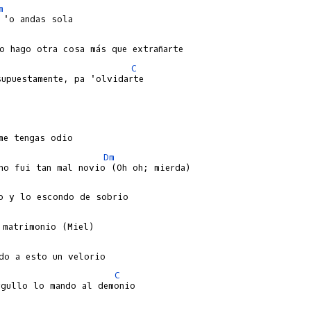
m
C
Dm
C
gullo lo mando al demonio
