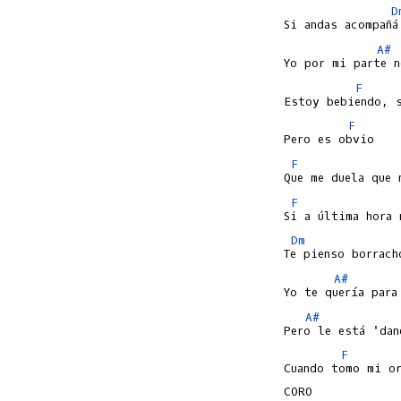
D
A#
F
F
F
F
Dm
A#
A#
F
Cuando tomo mi or
CORO
