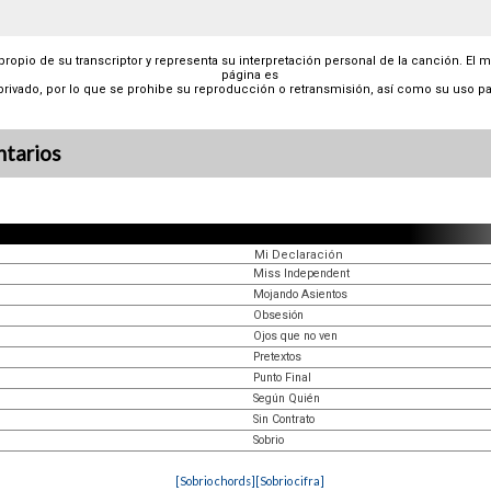
 propio de su transcriptor y representa su interpretación personal de la canción. El 
página es
privado, por lo que se prohibe su reproducción o retransmisión, así como su uso pa
tarios
Mi Declaración
Miss Independent
Mojando Asientos
Obsesión
Ojos que no ven
Pretextos
Punto Final
Según Quién
Sin Contrato
Sobrio
[Sobrio chords]
[Sobrio cifra]