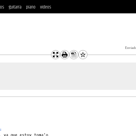
tos
guitarra
piano
videos
Enviad
F