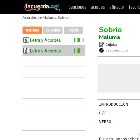
canciones
acordes
afinador
favori
Acordes de Maluma: Sobrio
Sobrio
Versiones
del Artista
Historial
Maluma
Letra y Acordes
Grijalva
Letra y Acordes
desconocido
C/E
VERSO
