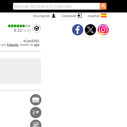
⚲
Inscripción
Conexión
8.22
/10 (9)
mlmx0391
o por
Eduardo
, basado en
grig