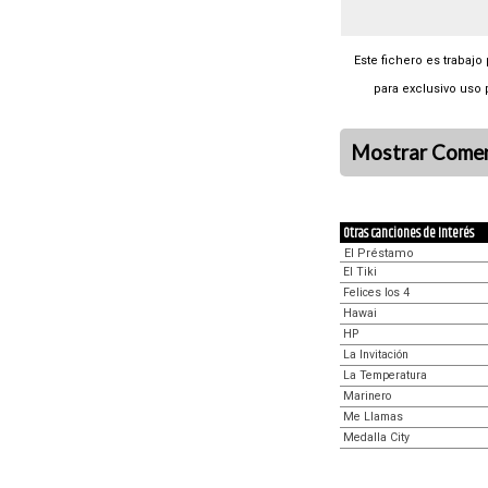
Este fichero es trabajo
para exclusivo uso 
Mostrar Comen
Otras canciones de Interés
El Préstamo
El Tiki
Felices los 4
Hawai
HP
La Invitación
La Temperatura
Marinero
Me Llamas
Medalla City