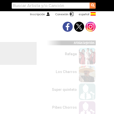
⚲
Inscripción
Conexión
Artistas Sugeridos
Rafaga
Los Charros
Super quinteto
Pibes Chorros