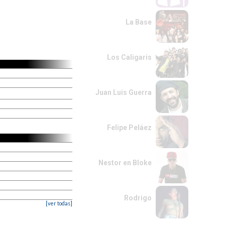
La Base
Los Caligaris
Juan Luis Guerra
Felipe Peláez
Nestor en Bloke
Rodrigo
[ver todas]