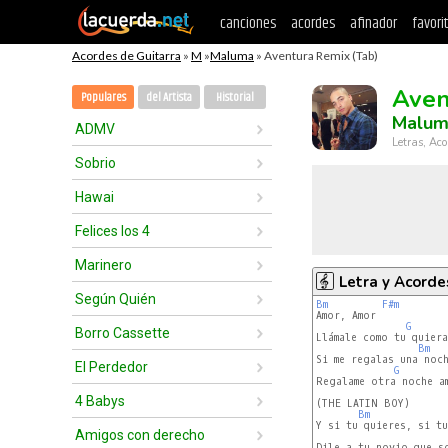
canciones
acordes
afinador
favori
Acordes de Guitarra
»
M
»
Maluma
» Aventura Remix (Tab)
Aven
Populares
del Artista
Historial
Malum
ADMV
Letras, Aco
Sobrio
Hawai
Felices los 4
Marinero
Letra y Acorde
Según Quién
Bm
F#m
Amor, Amor

G
Borro Cassette
Llámale como tu quiera
Bm
Si me regalas una noc
El Perdedor
G
Regalame otra noche a
4 Babys
(THE LATIN BOY)

Bm
Y si tu quieres, si tu
Amigos con derecho
Dile a tu novio que s