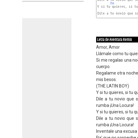
Bm
Y si tu quieres, si tu
Dile a tu novio que s
Letra de Aventura Remix
Amor, Amor
Llámale como tu quie
Si me regalas una noc
cuerpo
Regalame otra noche 
mis besos.
(THE LATIN BOY)
Y si tu quieres, si tu
Dile a tu novio que
rumba ¡Una Locura!
Y si tu quieres, si tu
Dile a tu novio que
rumba ¡Una Locura!
Inventale una excus
Pa' que no sospeche 