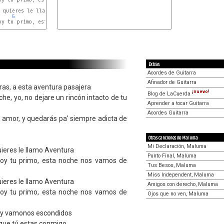
F#m
 quieres le llamo Aventura

G
A
oy tu primo, esta noche nos vamos de rumba ¡Una Locura!

Extras
Acordes de Guitarra
Afinador de Guitarra
ras, a esta aventura pasajera
¡nuevo!
Blog de LaCuerda
he, yo, no dejare un rincón intacto de tu
Aprender a tocar Guitarra
Acordes Guitarra
amor, y quedarás pa' siempre adicta de
Otras canciones de Maluma
Mi Declaración, Maluma
 quieres le llamo Aventura
Punto Final, Maluma
 soy tu primo, esta noche nos vamos de
Tus Besos, Maluma
Miss Independent, Maluma
 quieres le llamo Aventura
Amigos con derecho, Maluma
 soy tu primo, esta noche nos vamos de
Ojos que no ven, Maluma
a y vamonos escondidos
que tú estas conmigo