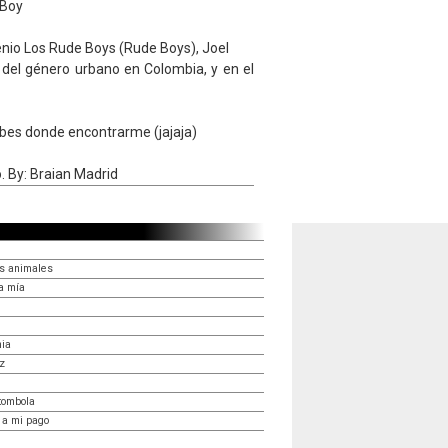
 Boy
enio Los Rude Boys (Rude Boys), Joel
del género urbano en Colombia, y en el
abes donde encontrarme (jajaja)
. By: Braian Madrid
os animales
a mía
mia
iz
tombola
 a mi pago