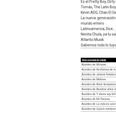
Es el Pretty Boy, Dirty
Tomás, The Latin Boy
Kevin ADG, Chan El G
La nueva generación 
mundo entero
Latinoamerica, Dice...
Nenita Chula, ya tu s
Atlantic Musik
Sabemos todo lo tuyo
Otras canciones de interés
Acordes de Mírame
Acordes de Resfalosa de l
Acordes de Jehová fortalez
Acordes de Motivos
Acordes de Amor temporero
Acordes de Bendice alma 
Acordes de Y ahora soy fel
Acordes de Mi Paraiso
Acordes de La vida es una 
Acordes de Quiero nombrar