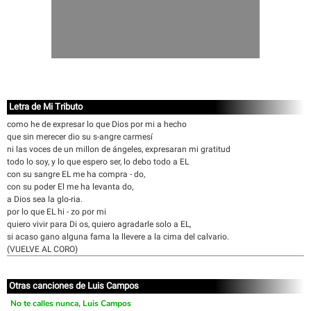
Letra de Mi Tributo
como he de expresar lo que Dios por mi a hecho
que sin merecer dio su s-angre carmesí
ni las voces de un millon de ángeles, expresaran mi gratitud
todo lo soy, y lo que espero ser, lo debo todo a EL
con su sangre EL me ha compra - do,
con su poder El me ha levanta do,
a Dios sea la glo-ria.
por lo que EL hi - zo por mi
quiero vivir para Di os, quiero agradarle solo a EL,
si acaso gano alguna fama la llevere a la cima del calvario.
(VUELVE AL CORO)
Otras canciones de Luis Campos
No te calles nunca, Luis Campos