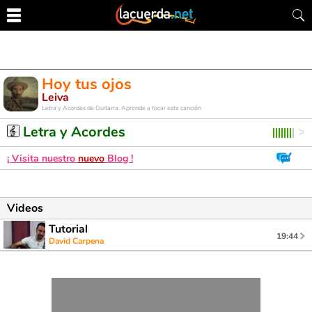
Hoy tus ojos
Leiva
Letra y Acordes de Guitarra. Aprende a tocar esta canción
Letra y Acordes
¡ Visita nuestro
nuevo
Blog !
Videos
Tutorial
19:44
David Carpena