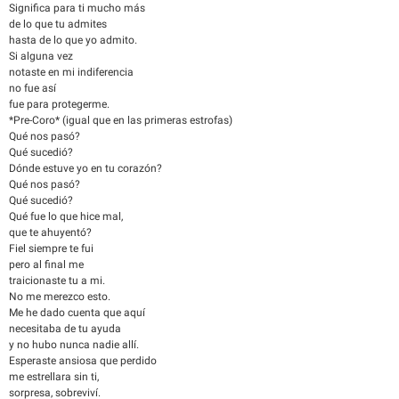
Significa para ti mucho más
de lo que tu admites
hasta de lo que yo admito.
Si alguna vez
notaste en mi indiferencia
no fue así
fue para protegerme.
*Pre-Coro* (igual que en las primeras estrofas)
Qué nos pasó?
Qué sucedió?
Dónde estuve yo en tu corazón?
Qué nos pasó?
Qué sucedió?
Qué fue lo que hice mal,
que te ahuyentó?
Fiel siempre te fui
pero al final me
traicionaste tu a mi.
No me merezco esto.
Me he dado cuenta que aquí
necesitaba de tu ayuda
y no hubo nunca nadie allí.
Esperaste ansiosa que perdido
me estrellara sin ti,
sorpresa, sobreviví.