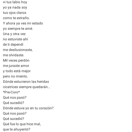
vi tus labio hoy
yo ya nada soy
tus ojos claros
como te extraño.
Y ahora ya ves mi estado
yo siempre te amé.
Una y otra vez
no estuviste ahí
de ti dependí
me desilusionaste,
me olvidaste.
Mil veces perdón
me juraste amor
y todo está mejor
pero no miento.
Dónde estuvieron las heridas
cicatrices siempre quedarán...
*Pre-Coro*
Qué nos pasó?
Qué sucedió?
Dónde estuve yo en tu corazón?
Qué nos pasó?
Qué sucedió?
Qué fue lo que hice mal,
que te ahuyentó?