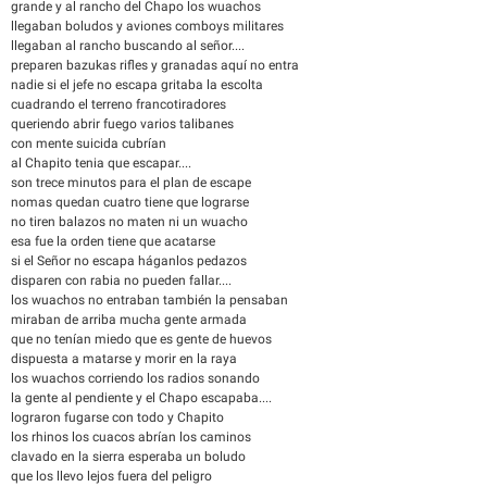
grande y al rancho del Chapo los wuachos
llegaban boludos y aviones comboys militares
llegaban al rancho buscando al señor....
preparen bazukas rifles y granadas aquí no entra
nadie si el jefe no escapa gritaba la escolta
cuadrando el terreno francotiradores
queriendo abrir fuego varios talibanes
con mente suicida cubrían
al Chapito tenia que escapar....
son trece minutos para el plan de escape
nomas quedan cuatro tiene que lograrse
no tiren balazos no maten ni un wuacho
esa fue la orden tiene que acatarse
si el Señor no escapa háganlos pedazos
disparen con rabia no pueden fallar....
los wuachos no entraban también la pensaban
miraban de arriba mucha gente armada
que no tenían miedo que es gente de huevos
dispuesta a matarse y morir en la raya
los wuachos corriendo los radios sonando
la gente al pendiente y el Chapo escapaba....
lograron fugarse con todo y Chapito
los rhinos los cuacos abrían los caminos
clavado en la sierra esperaba un boludo
que los llevo lejos fuera del peligro