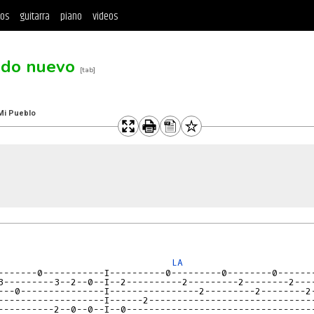
tos
guitarra
piano
videos
ndo nuevo
[tab]
 Mi Pueblo
              

LA 
-------0-----------I----------0---------0--------0-------
3---------3--2--0--I--2----------2---------2--------2----
---0---------------I----------------2---------2--------2-
-------------------I------2------------------------------
----------2--0--0--I--0----------------------------------