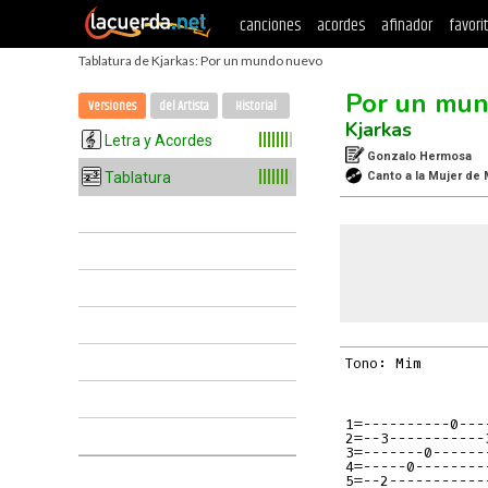
canciones
acordes
afinador
favori
Tablatura de Kjarkas: Por un mundo nuevo
Por un mu
Versiones
del Artista
Historial
Kjarkas
Letra y Acordes
Gonzalo Hermosa
Tablatura
Canto a la Mujer de
Tono: Mim        
1=----------0---
2=--3-----------
3=-------0------
4=-----0--------
5=--2-----------