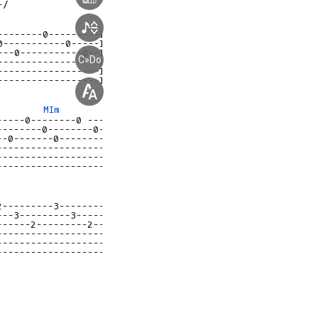
-------0---------I

-----------0-----I

--0-----------0--I

C»Do
-----------------I

-----------------I

-----------------I  

MIm
----0--------0 -------0---\ 

-------0--------0---------]

-0-------0---------0------] x2

--------------------------]    

--------------------------]

--------------------------/

---------3--------I 

--3---------3-----I

-----2---------2--I

------------------I

------------------I

------------------I


