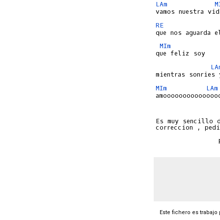
LAm
M
RE
MIm
LA
MIm
LAm
amooooooooooooooo
Es muy sencillo d
correccion , pedi
Este fichero es trabajo