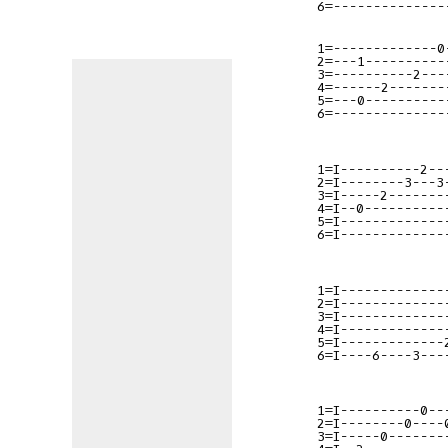
1=-------------0
2=---1----------
3=----------2---
4=------2-------
5=---0----------
6=--------------
1=I----------2--
2=I--------3---3
3=I-----2-------
4=I--0----------
5=I-------------
6=I-------------
1=I-------------
2=I-------------
3=I-------------
4=I-------------
5=I-------------
6=I----6----3---
1=I----------0--
2=I--------0----
3=I-----0-------