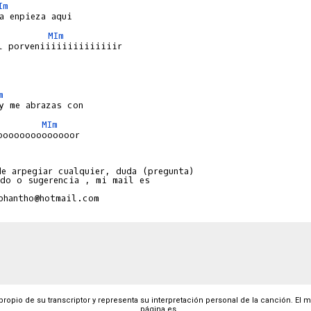
Im
MIm
m
MIm
ooooooooooooor

e arpegiar cualquier, duda (pregunta) 

do o sugerencia , mi mail es 

 propio de su transcriptor y representa su interpretación personal de la canción. El 
página es