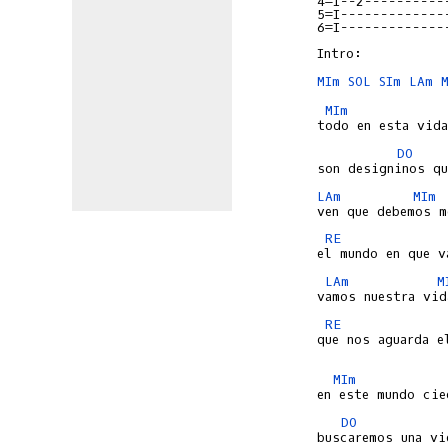
4=I--2----------
5=I-------------
6=I-------------
MIm
SOL
SIm
LAm
MIm
DO
LAm
MIm
RE
LAm
M
RE
que nos aguarda el
MIm
DO