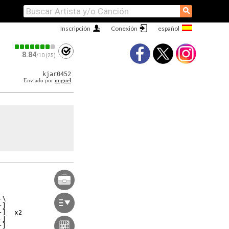
⚲
Inscripción
Conexión
8.84
/10 (25)
kjar0452
Enviado por
miguel
\

]

]  x2

]

]
