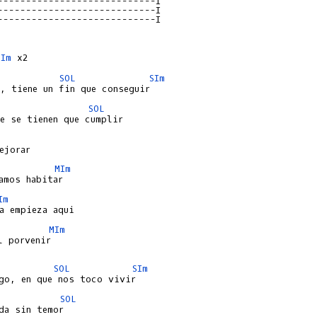
----------------------------I

----------------------------I

----------------------------I

MIm
SOL
SIm
SOL
MIm
Im
MIm
 porvenir

SOL
SIm
SOL