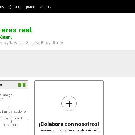
tos
guitarra
piano
videos
 eres real
Kaarl
rdes y Tabs para Guitarra, Bajo y Ukulele
s
 abajo

+
a

G
Am
Em
G
Am
Em
G
¡Colabora con nosotros!
Envíanos tu versión de esta canción