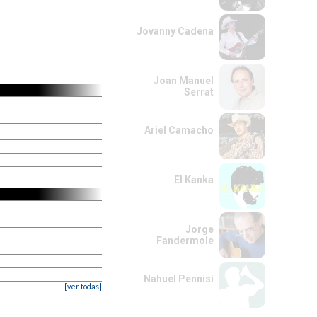
Jovanny Cadena
Joan Manuel
Serrat
Ariel Camacho
El Kanka
Jorge
Fandermole
Nahuel Pennisi
[ver todas]