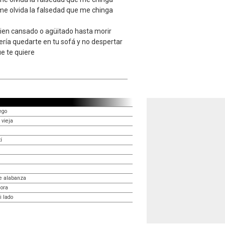
 me olvida la falsedad que me chinga
bien cansado o agüitado hasta morir
sería quedarte en tu sofá y no despertar
e te quiere
ego
 vieja
í
de alabanza
dora
 lado