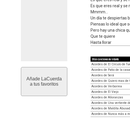
Es que eres real y se
Mmmm...
Un día te despiertas 
Piensas lo ideal que 
Pero hay una chica qu
Que te quiere
Hasta llorar
Otras canciones de interés
Acordes de El Círculo de fu
Acordes de Patio de la casa
Acordes de Será
Añade LaCuerda
Acordes de Quiero mas de t
a tus favoritos
Acordes de Verborrea
Acordes de El Viejo
Acordes de Añoranzas
Acordes de Una vertiente 
Acordes de Maldita Abusa
Acordes de Nunca más a mi