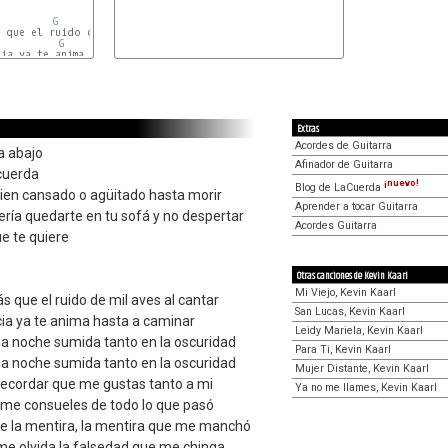
G
Am
Em
G
Am
Em
G
Am
Em
Extras
Acordes de Guitarra
a abajo
Afinador de Guitarra
cuerda
¡nuevo!
Blog de LaCuerda
bien cansado o agüitado hasta morir
Aprender a tocar Guitarra
sería quedarte en tu sofá y no despertar
Acordes Guitarra
e te quiere
Otras canciones de Kevin Kaarl
Mi Viejo, Kevin Kaarl
s que el ruido de mil aves al cantar
San Lucas, Kevin Kaarl
cia ya te anima hasta a caminar
Leidy Mariela, Kevin Kaarl
una noche sumida tanto en la oscuridad
Para Ti, Kevin Kaarl
una noche sumida tanto en la oscuridad
Mujer Distante, Kevin Kaarl
recordar que me gustas tanto a mi
Ya no me llames, Kevin Kaarl
e me consueles de todo lo que pasó
me la mentira, la mentira que me manchó
 me olvida la falsedad que me chinga