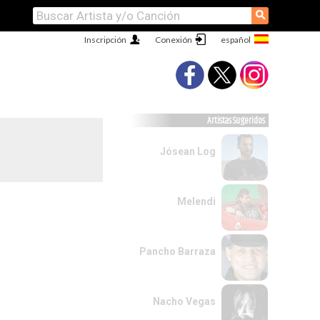
⚲
Inscripción
Conexión
Artistas Sugeridos
Jósean Log
Melendi
Pancho Barraza
Nacho Vegas