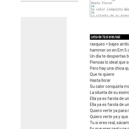
Em
Em
Em
Letra de Tú sí eres real
rasqueo = bajeo arrib
hammer on en Em 5 
Un día te despiertas 
Piensas lo ideal que 
Pero hay una chica qu
Que te quiere
Hasta llorar
Su calor conquista má
La silueta de su esen
Ella ya es farola de 
Ella ya es farola de 
Quiero verte ya para 
Quiero verte ya y qu
Tu si eres real, sáca
Es que eres real y se