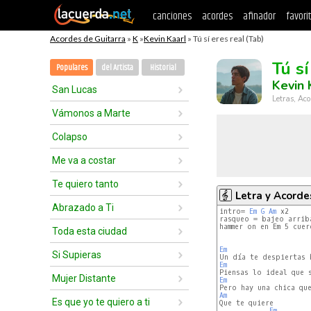
canciones
acordes
afinador
favori
Acordes de Guitarra
»
K
»
Kevin Kaarl
» Tú sí eres real (Tab)
Tú sí
Populares
del Artista
Historial
Kevin 
San Lucas
Letras, Aco
Vámonos a Marte
Colapso
Me va a costar
Te quiero tanto
Letra y Acorde
Abrazado a Ti
intro= 
Em
G
Am
 x2

rasqueo = bajeo arriba
hammer on en Em 5 cuerd
Toda esta ciudad
Em
Si Supieras
Em
Mujer Distante
Em
Am
Es que yo te quiero a ti
Em