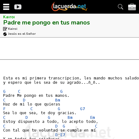
Kairoi
Padre me pongo en tus manos
Kairoi
Jesús es el Señor
Esta es mi primera transcripcion, les mando muchos saludo
y espero que les sea de su agrado...ñ_ñ..

G
C
G
C
D
Bm
F
C
G
G7
C
D
G
Bm
Em
C
D
G
C
Con tal que tu voluntad se cumpla en mí

D
-
E7
Y en todas tus criaturas.
