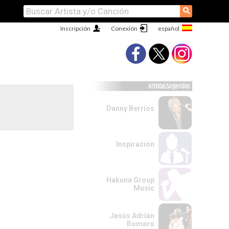
⚲
Inscripción
Conexión
Artistas Sugeridos
Danny Berríos
Inspiración
Hakuna Group
Music
Jesús Adrián
Romero