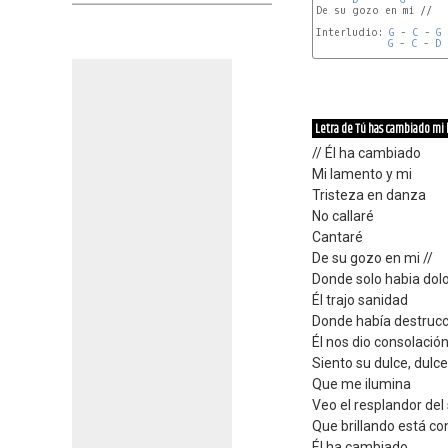
De su gozo en mi //

Interludio: 
G
 - 
C
 - 
G
 
G
 - 
C
 - 
D
 
G
C
G
Letra de Tú has cambiado mi
// Él ha cambiado
Mi lamento y mi
Tristeza en danza
No callaré
Cantaré
De su gozo en mi //
Donde solo habia dol
Él trajo sanidad
Donde había destrucc
Él nos dio consolació
Siento su dulce, dulc
Que me ilumina
Veo el resplandor del 
Que brillando está con
Él ha cambiado