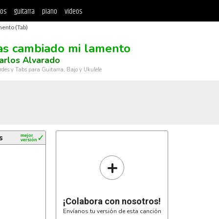
tos
guitarra
piano
videos
mento (Tab)
as cambiado mi lamento
arlos Alvarado
rdes y Tabs para Guitarra, Bajo y Ukulele
s
mejor
✓
versión
+
¡Colabora con nosotros!
Envíanos tu versión de esta canción