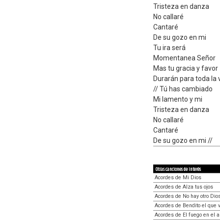
Tristeza en danza
No callaré
Cantaré
De su gozo en mi
Tu ira será
Momentanea Señor
Mas tu gracia y favor
Durarán para toda la 
// Tú has cambiado
Mi lamento y mi
Tristeza en danza
No callaré
Cantaré
De su gozo en mi //
Otras canciones de interés
Acordes de Mi Dios
Acordes de Alza tus ojos
Acordes de No hay otro Dio
Acordes de Bendito el que 
Acordes de El fuego en el a