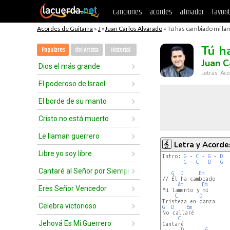
canciones
acordes
afinador
favori
Acordes de Guitarra
»
J
»
Juan Carlos Alvarado
» Tú has cambiado mi la
Tú h
Populares
del Artista
Historial
Juan C
Dios el más grande
Letras, Aco
El poderoso de Israel
El borde de su manto
Cristo no está muerto
Le llaman guerrero
Letra y Acorde
Libre yo soy libre
Intro: 
G
 - 
C
 - 
G
 - 
D
G
 - 
C
 - 
D
 - 
G
Cantaré al Señor por Siempre
G
D
Em
// Él ha cambiado

Am
Em
Eres Señor Vencedor
Mi lamento y mi

C
D
Celebra victorioso
G
D
Em
No callaré

C
Jehová Es Mi Guerrero
Cantaré

D
G