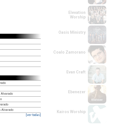
Elevation
Worship
Oasis Ministry
Coalo Zamorano
Evan Craft
rado
Ebenezer
s Alvarado
do
varado
s Alvarado
Kairos Worship
[ver todas]