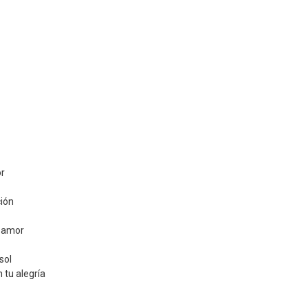
or
ión
e amor
sol
 tu alegría