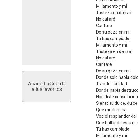
Mi lamento y mi
Tristeza en danza
No callaré
Cantaré
De su gozo en mi
Tú has cambiado
Mi lamento y mi
Tristeza en danza
No callaré
Cantaré
De su gozo en mi
Donde solo habia dol
Añade LaCuerda
Trajiste sanidad
a tus favoritos
Donde había destrucc
Nos diste consolación
Siento tu dulce, dulc
Que me ilumina
Veo el resplandor del 
Que brillando está con
Tú has cambiado
Mi lamento y mi