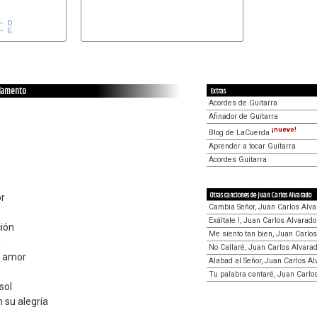
- 
D
- 
G
 lamento
Extras
Acordes de Guitarra
Afinador de Guitarra
¡nuevo!
Blog de LaCuerda
Aprender a tocar Guitarra
Acordes Guitarra
Otras canciones de Juan Carlos Alvarado
or
Cambia Señor, Juan Carlos Alva
Exáltale !, Juan Carlos Alvarado
ión
Me siento tan bien, Juan Carlo
n
No Callaré, Juan Carlos Alvara
e amor
Alabad al Señor, Juan Carlos Al
Tu palabra cantaré, Juan Carlo
sol
 su alegría