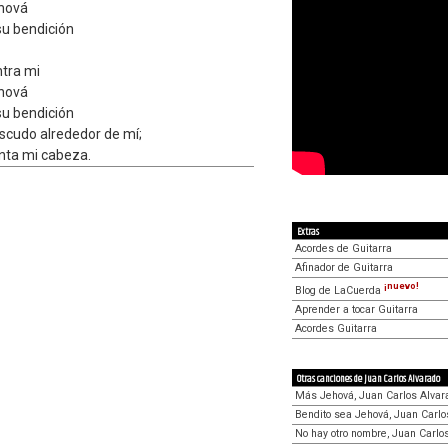
ehová
su bendición
ntra mi
ehová
su bendición
scudo alrededor de mí;
anta mi cabeza.
Extras
Acordes de Guitarra
Afinador de Guitarra
¡nuevo!
Blog de LaCuerda
Aprender a tocar Guitarra
Acordes Guitarra
Otras canciones de Juan Carlos Alvarado
Más Jehová, Juan Carlos Alvar
Bendito sea Jehová, Juan Carlo
No hay otro nombre, Juan Carlo