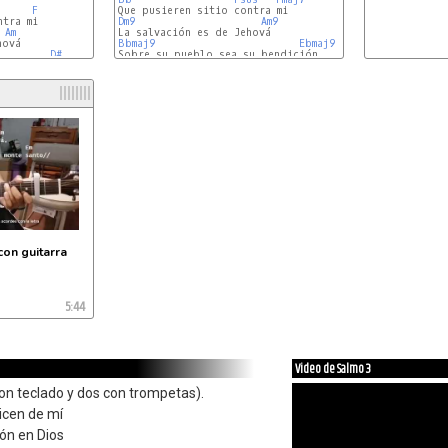
F
Dm9
Am9
Am
Bbmaj9
Ebmaj9
D#
Sobre su pueblo sea su bendición

con guitarra
5:44
Video de Salmo 3
con teclado y dos con trompetas).
icen de mí
ión en Dios