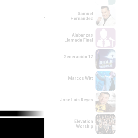
Samuel
Hernandez
Alabanzas
Llamada Final
Generación 12
Marcos Witt
Jose Luis Reyes
Elevation
Worship