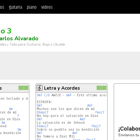
tos
guitarra
piano
videos
o 3
arlos Alvarado
rdes y Tabs para Guitarra, Bajo y Ukulele
s
Letra y Acordes
Dm7
C/D
 Am7/D - 
Gm9
 - Este ultimo acorde arpegiado

con teclado y dos con trompetas).

Dm7
Am7
Am
Bbmaj7
Fmaj7
F
Dm7
Am7
Am
Bbmaj7
Fmaj7
¡Colabo
Dm
Dm7
Am7
Envíanos tu 
Bb
Fsus
 - 
Fmaj7