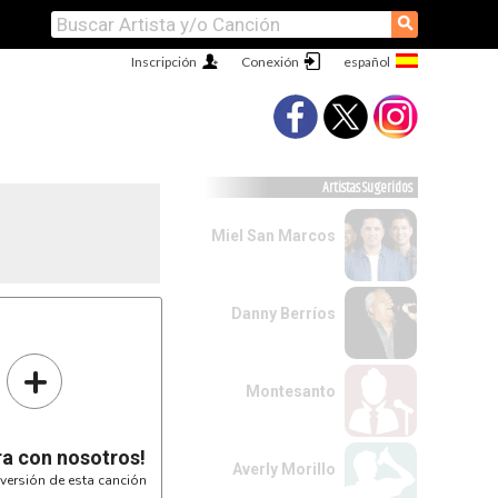
⚲
Inscripción
Conexión
Artistas Sugeridos
Miel San Marcos
Danny Berríos
+
Montesanto
ra con nosotros!
Averly Morillo
versión de esta canción