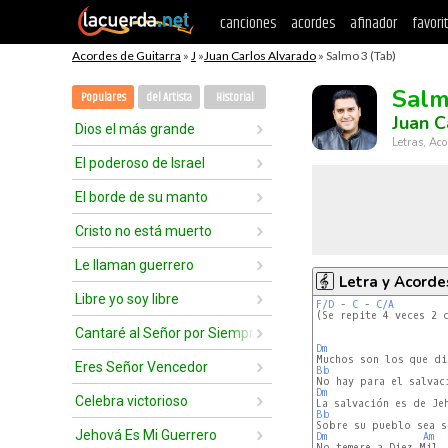
canciones
acordes
afinador
favori
Acordes de Guitarra
»
J
»
Juan Carlos Alvarado
» Salmo 3 (Tab)
Salm
Populares
del Artista
Historial
Juan C
Dios el más grande
Letras, Aco
El poderoso de Israel
El borde de su manto
Cristo no está muerto
Le llaman guerrero
Letra y Acorde
Libre yo soy libre
F/D
 - 
C
 - 
C/A
(Se repite 4 veces 2 
Cantaré al Señor por Siempre
Dm
Eres Señor Vencedor
Bb
Dm
Celebra victorioso
Bb
Jehová Es Mi Guerrero
Dm
Am