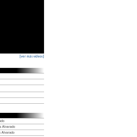
[ver más videos]
ado
s Alvarado
s Alvarado