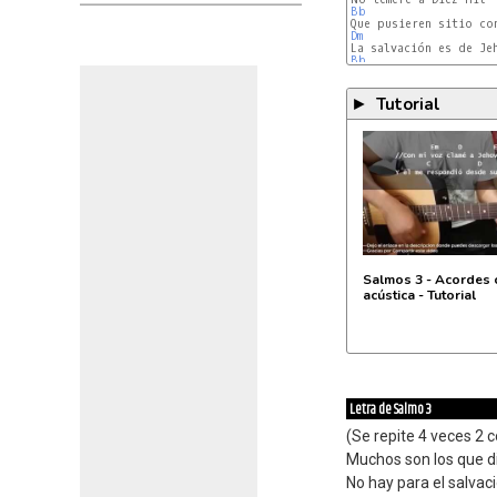
Bb
Dm
Bb
Tutorial
►
Salmos 3 - Acordes 
acústica - Tutorial
Letra de Salmo 3
(Se repite 4 veces 2 
Muchos son los que d
No hay para el salvac