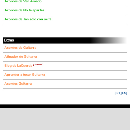
Acordes de Ven Amado
Acordes de No te apartes
Acordes de Tan sólo con mi fé
Extras
Acordes de Guitarra
Afinador de Guitarra
¡nuevo!
Blog de LaCuerda
Aprender a tocar Guitarra
Acordes Guitarra
[PT]
[EN]
©
LaCuerda
.net
·
·
·
aviso legal
privacidad
contacto