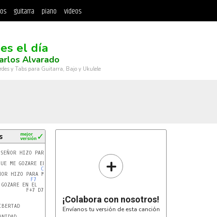
tos
guitarra
piano
videos
es el día
arlos Alvarado
rdes y Tabs para Guitarra, Bajo y Ukulele
s
mejor
✓
versión
+
C7
ÑOR HIZO PARA MI

F7
C+7(#9)
 (al repetir el coro)

GOZARE EN EL

         F+7 D7(#9) G7 C+7 (antes de verso y puente)

¡Colabora con nosotros!
Envíanos tu versión de esta canción