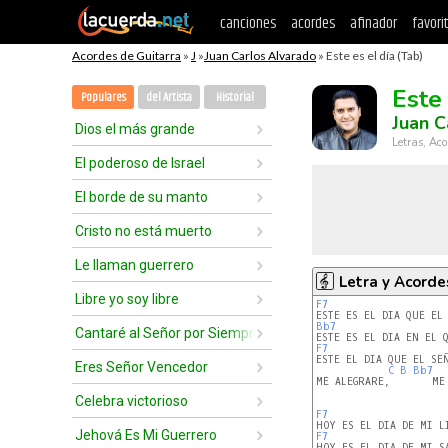
canciones
acordes
afinador
favori
Acordes de Guitarra
»
J
»
Juan Carlos Alvarado
» Este es el día (Tab)
Este 
Populares
del Artista
Historial
Juan C
Dios el más grande
Letras, Aco
El poderoso de Israel
El borde de su manto
Cristo no está muerto
Le llaman guerrero
Letra y Acorde
Libre yo soy libre
F7
Bb7
Cantaré al Señor por Siempre
F7
ESTE EL DIA QUE EL SE
Eres Señor Vencedor
C
B
Bb7
ME ALEGRARE,       ME 
                      
Celebra victorioso
F7
Jehová Es Mi Guerrero
F7