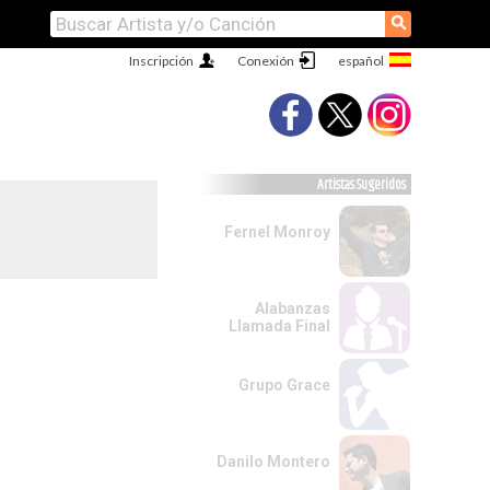
⚲
Inscripción
Conexión
Artistas Sugeridos
Fernel Monroy
Alabanzas
Llamada Final
Grupo Grace
Danilo Montero