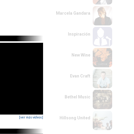
Marcela Gandara
Inspiración
New Wine
Evan Craft
Bethel Music
[ver más videos]
Hillsong United