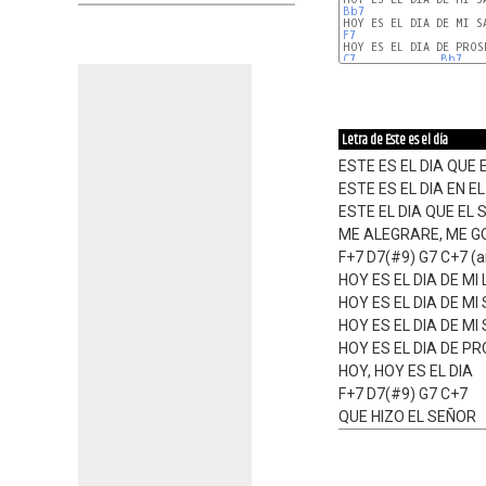
Bb7
F7
C7
Bb7
Letra de Este es el día
ESTE ES EL DIA QUE 
ESTE ES EL DIA EN E
ESTE EL DIA QUE EL
ME ALEGRARE, ME G
F+7 D7(#9) G7 C+7 (a
HOY ES EL DIA DE MI
HOY ES EL DIA DE MI
HOY ES EL DIA DE MI
HOY ES EL DIA DE P
HOY, HOY ES EL DIA
F+7 D7(#9) G7 C+7
QUE HIZO EL SEÑOR