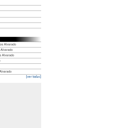
los Alvarado
 Alvarado
s Alvarado
o
 Alvarado
[ver todas]