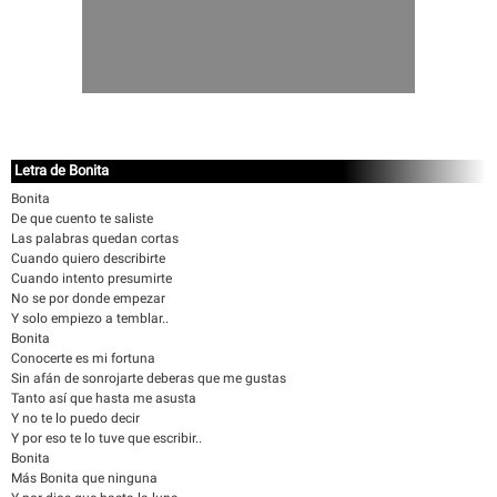
Letra de Bonita
Bonita
De que cuento te saliste
Las palabras quedan cortas
Cuando quiero describirte
Cuando intento presumirte
No se por donde empezar
Y solo empiezo a temblar..
Bonita
Conocerte es mi fortuna
Sin afán de sonrojarte deberas que me gustas
Tanto así que hasta me asusta
Y no te lo puedo decir
Y por eso te lo tuve que escribir..
Bonita
Más Bonita que ninguna