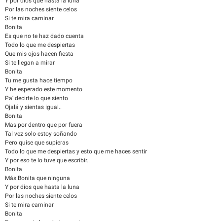
Y por dios que hasta la luna
Por las noches siente celos
Si te mira caminar
Bonita
Es que no te haz dado cuenta
Todo lo que me despiertas
Que mis ojos hacen fiesta
Si te llegan a mirar
Bonita
Tu me gusta hace tiempo
Y he esperado este momento
Pa' decirte lo que siento
Ojalá y sientas igual..
Bonita
Mas por dentro que por fuera
Tal vez solo estoy soñando
Pero quise que supieras
Todo lo que me despiertas y esto que me haces sentir
Y por eso te lo tuve que escribir..
Bonita
Más Bonita que ninguna
Y por dios que hasta la luna
Por las noches siente celos
Si te mira caminar
Bonita