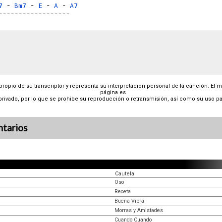
7
 - 
Bm7
 - 
E
 - 
A
 - 
A7
------------------
 propio de su transcriptor y representa su interpretación personal de la canción. El 
página es
privado, por lo que se prohibe su reproducción o retransmisión, así como su uso pa
tarios
Cautela
Oso
Receta
Buena Vibra
Morras y Amistades
Cuando Cuando