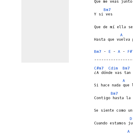
Bm7
A
Hasta que vuelva 
Bm7
 - 
E
 - 
A
 - 
F#
----------------
C#m7
Cdim
Bm7
A
Bm7
D
A