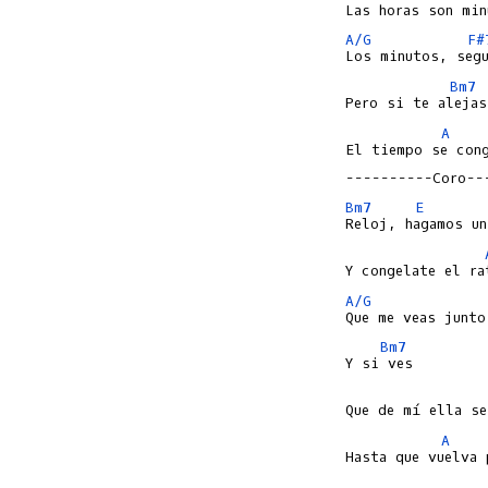
A/G
F#
Bm7
A
El tiempo se cong
----------Coro--
Bm7
E
A/G
Bm7
A
Hasta que vuelva 