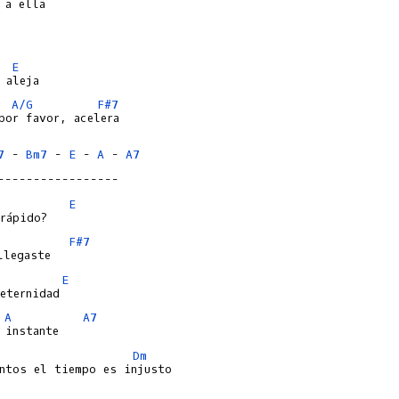
E
A/G
F#7
por favor, acelera

7
 - 
Bm7
 - 
E
 - 
A
 - 
A7
-----------------
E
F#7
E
A
A7
Dm