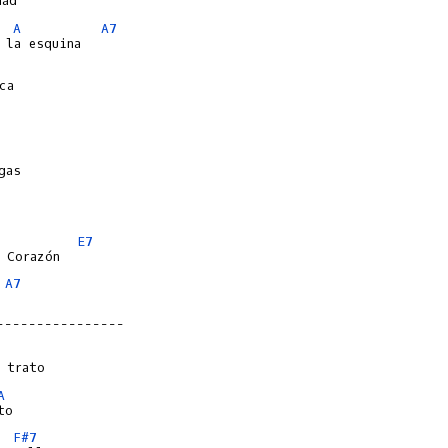
A
A7
E7
A7
----------------
A
F#7