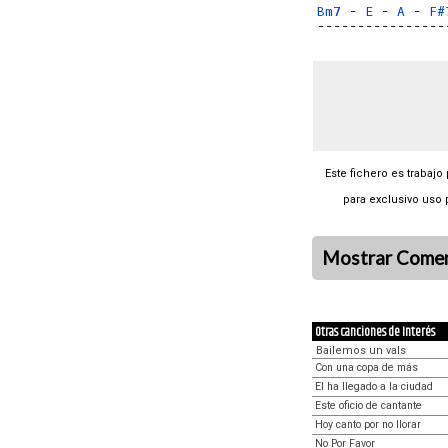
Bm7
 - 
E
 - 
A
 - 
F#
----------------
Este fichero es trabajo
para exclusivo uso 
Mostrar Comen
Otras canciones de Interés
Bailemos un vals
Con una copa de más
El ha llegado a la ciudad
Este oficio de cantante
Hoy canto por no llorar
No Por Favor