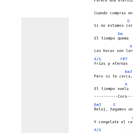
D
Dm
A
A/G
F#7
Bm7
A
El tiempo vuela

----------Coro--
Bm7
E
A/G