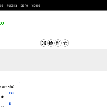
tos
guitarra
piano
videos
to
E
F#7
E