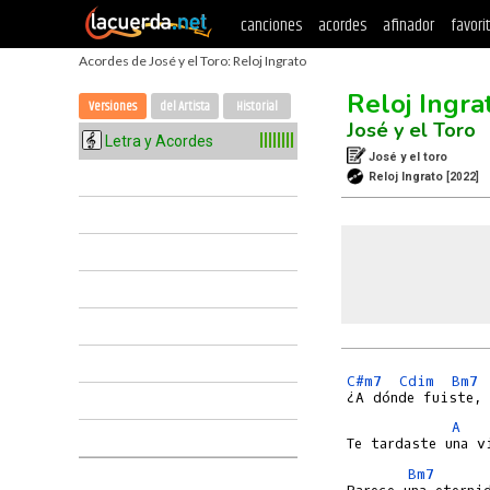
canciones
acordes
afinador
favori
Acordes de José y el Toro: Reloj Ingrato
Reloj Ingra
Versiones
del Artista
Historial
José y el Toro
Letra y Acordes
José y el toro
Reloj Ingrato
[2022]
C#m7
Cdim
Bm7
A
Bm7