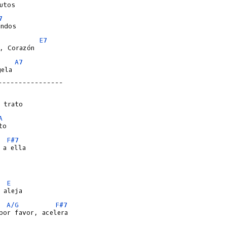
7
E7
A7
ela

----------------
A
F#7
E
A/G
F#7
por favor, acelera
