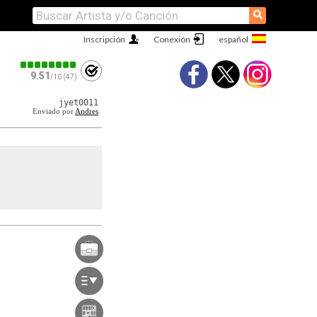
⚲
Inscripción
Conexión
9.51
/10 (47)
jyet0011
Enviado por
Andres