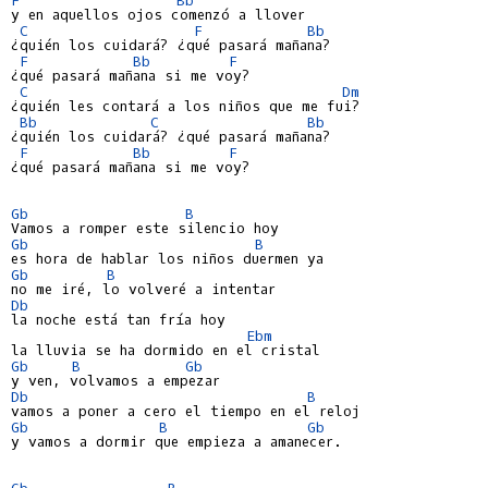
y en aquellos ojos comenzó a llover

C
F
Bb
¿quién los cuidará? ¿qué pasará mañana?

F
Bb
F
¿qué pasará mañana si me voy?

C
Dm
¿quién les contará a los niños que me fui?

Bb
C
Bb
¿quién los cuidará? ¿qué pasará mañana?

F
Bb
F
¿qué pasará mañana si me voy?

Gb
B
Gb
B
Gb
B
Db
la noche está tan fría hoy

Ebm
Gb
B
Gb
Db
B
Gb
B
Gb
y vamos a dormir que empieza a amanecer.

Gb
B