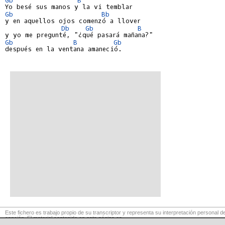
Gb
Bb
y en aquellos ojos comenzó a llover

Db
Gb
B
Gb
B
Gb
después en la ventana amaneció.

Este fichero es trabajo propio de su transcriptor y representa su interpretación personal de
canción. El material contenido en esta página es
para exclusivo uso privado, por lo que se prohibe su reproducción o retransmisión, así c