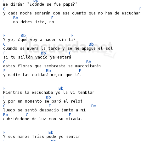
C
y cada noche soñarán con ese cuento que no han de escuchar

Bb
F
... no debes irte, no.

F
Bb
F
C
Bb
F
Bb
F
C
Bb
F
Bb
F
y nadie las cuidará mejor que tú.

F
Bb
F
Bb
C
F
Dm
Bb
C
F
cubriéndome de luz con su mirada.

F
Bb
F
Bb