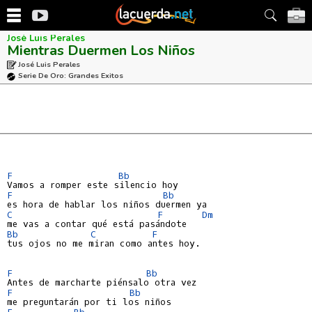
José Luis Perales
Mientras Duermen Los Niños
José Luis Perales
Serie De Oro: Grandes Exitos
F
Bb
F
Bb
C
F
Dm
Bb
C
F
tus ojos no me miran como antes hoy.

F
Bb
F
Bb
F
Bb