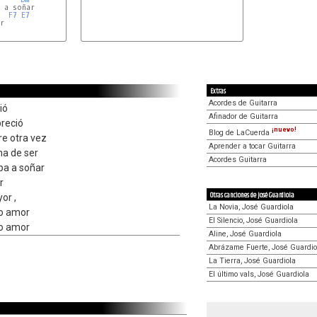
 a soñar

F7
E7
r

Extras
Acordes de Guitarra
ió
Afinador de Guitarra
preció
¡nuevo!
Blog de LaCuerda
re otra vez
Aprender a tocar Guitarra
ha de ser
Acordes Guitarra
ba a soñar
r
Otras canciones de José Guardiola
or ,
La Novia, José Guardiola
ro amor
El Silencio, José Guardiola
ro amor
Aline, José Guardiola
Abrázame Fuerte, José Guardio
La Tierra, José Guardiola
El último vals, José Guardiola