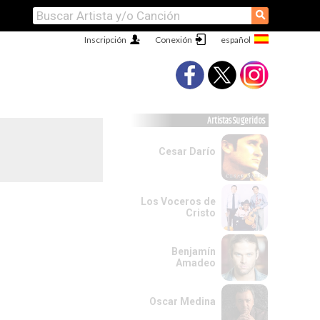
⚲
Inscripción
Conexión
Artistas Sugeridos
Cesar Darío
Los Voceros de
Cristo
Benjamín
Amadeo
Oscar Medina