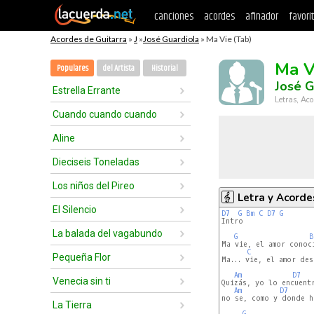
canciones
acordes
afinador
favori
Acordes de Guitarra
»
J
»
José Guardiola
» Ma Vie (Tab)
Ma V
Populares
del Artista
Historial
José G
Estrella Errante
Letras, Aco
Cuando cuando cuando
Aline
Dieciseis Toneladas
Los niños del Pireo
Letra y Acorde
El Silencio
D7
G
Bm
C
D7
G
Intro

La balada del vagabundo
G
B
Ma vie, el amor conoci
C
Pequeña Flor
Ma... vie, el amor des
Am
D7
Venecia sin ti
Quizás, yo lo encuentr
Am
D7
no se, como y donde ha
La Tierra
G