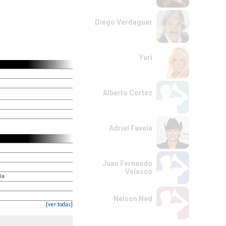
Diego Verdaguer
Yuri
Alberto Cortez
Adriel Favela
Juan Fernando
Velasco
la
Nelson Ned
[ver todas]