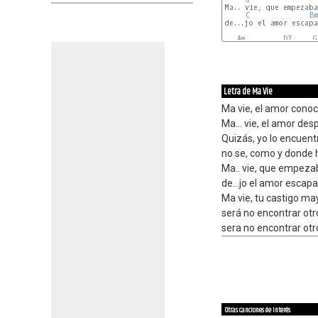
Ma.. vie, que empezaba
C
Bm
de...jo el amor escapa
Am
D7
G
Letra de Ma Vie
Ma vie, el amor conoc
Ma... vie, el amor des
Quizás, yo lo encuent
no se, como y donde 
Ma.. vie, que empeza
de...jo el amor escapa
Ma vie, tu castigo may
será no encontrar ot
sera no encontrar ot
Otras canciones de interés