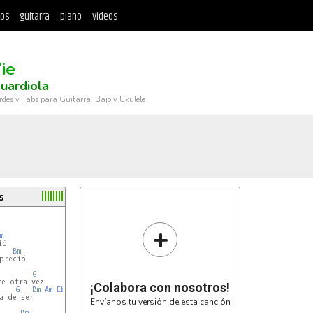
tos
guitarra
piano
videos
ie
uardiola
rdes y Tabs para Guitarra, Bajo y Ukulele
s
+
m
ó

Bm
preció

G
e otra vez

¡Colabora con nosotros!
G
Bm
Am
Eb
G
 de ser

Envíanos tu versión de esta canción
Bm