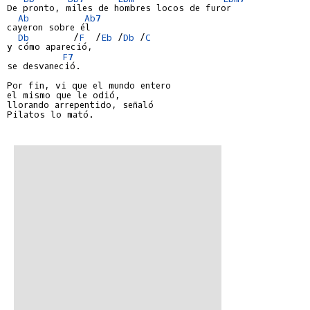
De pronto, miles de hombres locos de furor

Ab
Ab7
cayeron sobre él

Db
        /
F
  /
Eb
 /
Db
 /
C
y cómo apareció,

F7
se desvaneció.

Por fin, vi que el mundo entero

el mismo que le odió,

llorando arrepentido, señaló

Pilatos lo mató.
