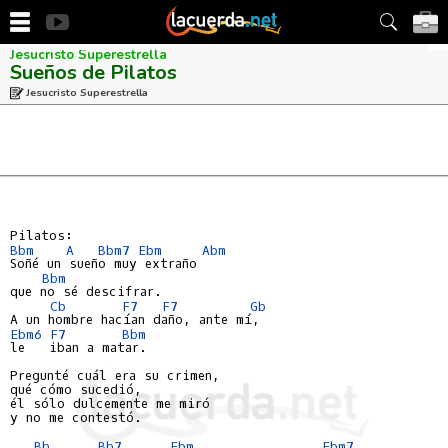
Jesucristo Superestrella
Sueños de Pilatos
Jesucristo Superestrella
Bbm
A 
Bbm7
Ebm
Abm
Soñé un sueño muy extraño

Bbm
que no sé descifrar.

Cb
F7
F7 
Gb
Ebm6
F7
Bbm
le   iban a matar.

Pregunté cuál era su crimen,

qué cómo sucedió,

él sólo dulcemente me miró

y no me contestó.

Bb
Bb7
Ebm
Ebm7