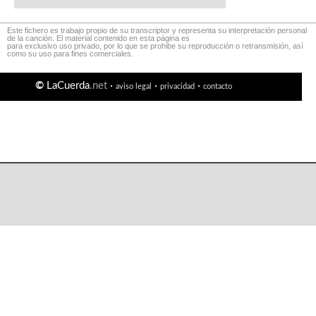
Este fichero es trabajo propio de su transcriptor y representa su interpretación personal
de la canción. El material contenido en esta página es
para exclusivo uso privado, por lo que se prohibe su reproducción o retransmisión, así
como su uso para fines comerciales.
©
LaCuerda
.net
·
·
·
aviso legal
privacidad
contacto