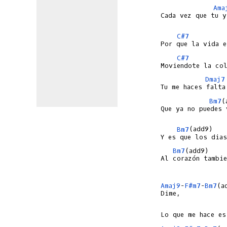
Ama
Cada vez que tu y
C#7
         
C#7
         
Dmaj7
Bm7
(
Que ya no puedes 
Bm7
(add9)   
Bm7
(add9)    
Al corazón tambie
Amaj9
-
F#m7
-
Bm7
(a