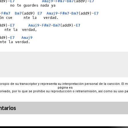
dd9)-
E7
Amaj9
-
F#m7
-
Bm7
(add9)-
E7
-
F#m7
Bm7
(add9) 
E7
Amaj9
-
F#m7
-
Bm7
(add9)-
E7
dd9)-
E7
Amaj9
-
F#m7
-
Bm7
(add9)-
E7
dd9)-
E7
Amaj9
 propio de su transcriptor y representa su interpretación personal de la canción. El 
página es
privado, por lo que se prohibe su reproducción o retransmisión, así como su uso pa
tarios