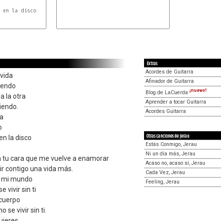
A
G
A
Extras
Acordes de Guitarra
 vida
Afinador de Guitarra
iendo
¡nuevo!
Blog de LaCuerda
a la otra
Aprender a tocar Guitarra
iendo.
Acordes Guitarra
na
o
Otras canciones de Jerau
en la disco
Estás Conmigo, Jerau
Ni un día más, Jerau
on tu cara que me vuelve a enamorar
Acaso no, acaso sí, Jerau
ir contigo una vida más.
Cada Vez, Jerau
s mi mundo
Feeling, Jerau
 vivir sin ti
 cuerpo
 se vivir sin ti.
jeres