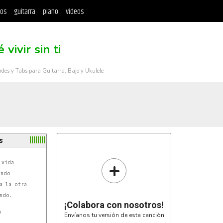
tos
guitarra
piano
videos
 vivir sin ti
rdes y Tabs para Guitarra, Bajo y Ukulele
s
+
¡Colabora con nosotros!
Envíanos tu versión de esta canción