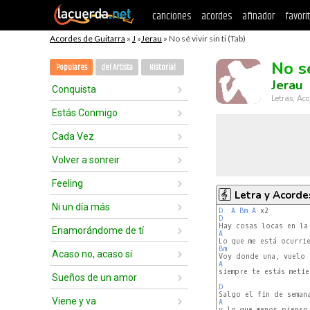
canciones
acordes
afinador
favori
Acordes de Guitarra
»
J
»
Jerau
» No sé vivir sin ti (Tab)
No sé
Populares
del Artista
Historial
Jerau
Conquista
Letras, Aco
Estás Conmigo
Cada Vez
Volver a sonreir
Feeling
Letra y Acorde
Ni un día más
D
A
Bm
A
D
Enamorándome de tí
A
Bm
Acaso no, acaso sí
A
Sueños de un amor
D
Viene y va
A