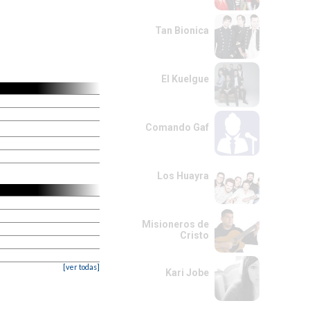
Tan Bionica
El Kuelgue
Comando Gaf
Los Huayra
Misioneros de
Cristo
[ver todas]
Kari Jobe