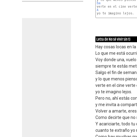
Bm
A
Bm
Letra de No sé vivir sin ti
Hay cosas locas en la
Lo que me está ocurr
Voy donde una, vuelo 
siempre te estás met
Salgo el fin de sema
y lo que menos piens
verte en el cine verte 
yo te imagino lejos.
Pero no, ahí estás c
y me invita a compart
Volver a amarte, ere
Como decirte que no se
Y acariciarte, todo tu
cuanto te extraño yo no
Como hay muchas mu