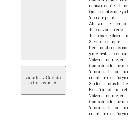
nunca rompí el silenc
Que tu tenías que yo 
Y casi te pierdo
Ahora no se si tengo
Tu corazón abierto
Tus ojos me dicen qu
Siempre siempre
Pero no, ahí estás c
y me invita a compart
Volver a amarte, ere
Como decirte que no se
Y acariciarte, todo tu
Añade LaCuerda
cuanto te extraño yo no
a tus favoritos
Sin tus caricias tus b
Extrañándote todo el 
Volver a amarte, ere
Como decirte que no se
Y acariciarte, todo tu
cuanto te extraño yo no