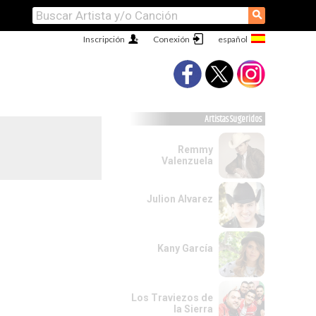
⚲
Inscripción
Conexión
Artistas Sugeridos
Remmy
Valenzuela
Julion Alvarez
Kany García
Los Traviezos de
la Sierra