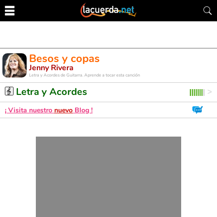
Besos y copas
Jenny Rivera
Letra y Acordes de Guitarra. Aprende a tocar esta canción
Letra y Acordes
¡ Visita nuestro
nuevo
Blog !