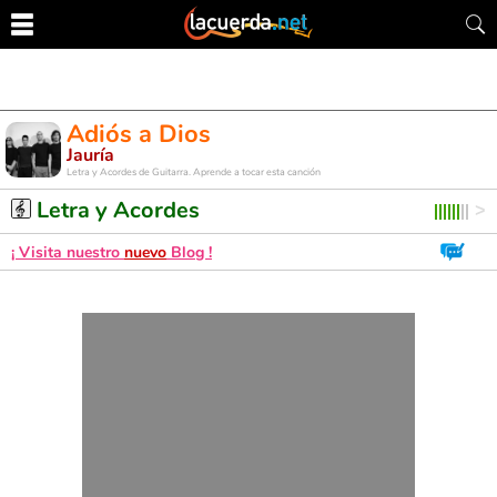
Adiós a Dios
Jauría
Letra y Acordes de Guitarra. Aprende a tocar esta canción
Letra y Acordes
¡ Visita nuestro
nuevo
Blog !