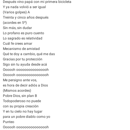
Después vino papá con mi primera bicicleta
Y ya nada volvió a ser igual
(Varios golpes) A
Treinta y cinco años después
(acordes en 5º)
Sin más, sin dudar
Lo profano es puro cuento
Lo sagrado es relatividad
Cuál fe crees amar
Mecanismo de amistad
Qué te doy a cambio, qué me das
Gracias por tu protección
Sigo sin tu ayuda desde acá
Oooooh oooooooooooooooh
Oooooh oooooooooooooooh
Me persigno ante vos,
es hora de decir adiós a Dios
(Mismos acordes)
Pobre Dios, sin plan B
Todopoderoso no puede
con su propia creación
Y en tu cielo no hay lugar
para un pobre diablo como yo
Punteo
Oooooh oooooooooooooooh