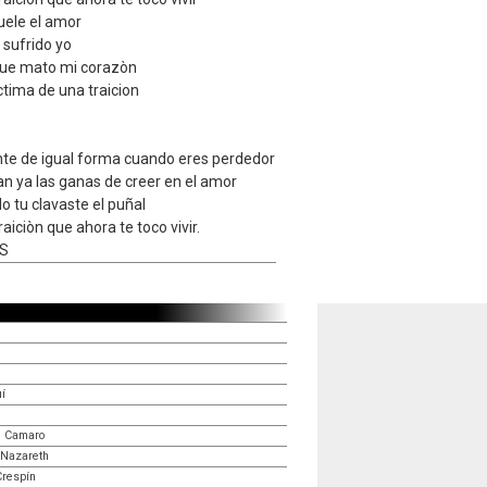
uele el amor
 sufrido yo
que mato mi corazòn
ctima de una traicion
nte de igual forma cuando eres perdedor
an ya las ganas de creer en el amor
o tu clavaste el puñal
raiciòn que ahora te toco vivir.
AS
í
l Camaro
 Nazareth
Crespín