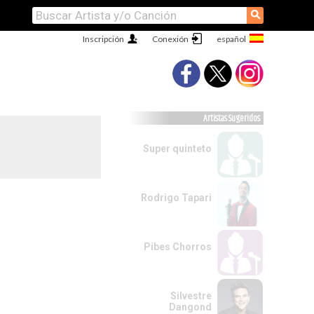
⚲
Inscripción
Conexión
Artistas Sugeridos
Super quinteto
Rodrigo Tapari
Pibes Chorros
Silvestre
Dangond