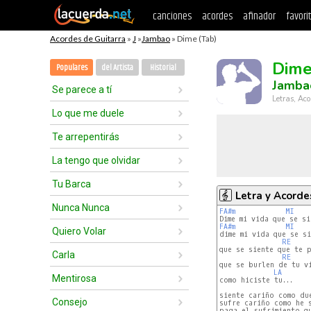
canciones
acordes
afinador
favori
Acordes de Guitarra
»
J
»
Jambao
» Dime (Tab)
Dim
Populares
del Artista
Historial
Jamba
Se parece a tí
Letras, Aco
Lo que me duele
Te arrepentirás
La tengo que olvidar
Tu Barca
Letra y Acorde
Nunca Nunca
FA#m
MI
FA#m
MI
Quiero Volar
dime mi vida que se si
RE
que se siente que te p
Carla
RE
que se burlen de tu vi
LA
Mentirosa
como hiciste tu...

siente cariño como due
Consejo
sufre cariño como he s
paga el sufrimiento qu