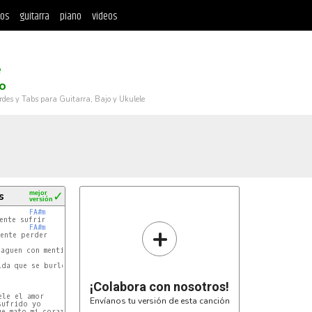
tos
guitarra
piano
videos
e
o
rdes y Tabs para Guitarra, Bajo y Ukulele
s
mejor
✓
versión
FA#m
+
FA#m
ente perder

MI
aguen con mentiras con traicion

MI
da que se burlen de tu amor

¡Colabora con nosotros!
le el amor

Envíanos tu versión de esta canción
ufrido yo

e mato mi corazòn
