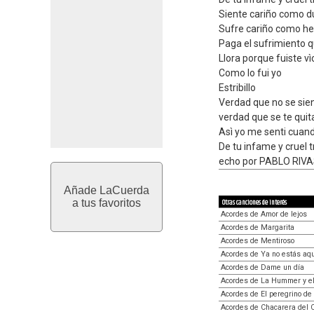
Siente cariño como d
Sufre cariño como he
Paga el sufrimiento 
Llora porque fuiste vì
Como lo fui yo
Estribillo
Verdad que no se sie
verdad que se te quit
Asì yo me senti cuand
De tu infame y cruel t
echo por PABLO RIV
Añade LaCuerda
a tus favoritos
Otras canciones de interés
Acordes de Amor de lejos
Acordes de Margarita
Acordes de Mentiroso
Acordes de Ya no estás aqu
Acordes de Dame un día
Acordes de La Hummer y e
Acordes de El peregrino de
Acordes de Chacarera del 