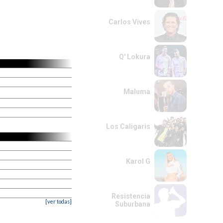
Carlos Vives
Q' Lokura
Maluma
Los Caligaris
Karol G
Resistencia
[ver todas]
Suburbana