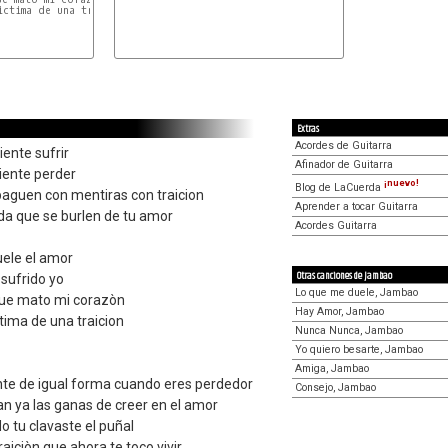
ctima de una traicion

MI
FA#m
Extras
Acordes de Guitarra
iente sufrir
Afinador de Guitarra
iente perder
¡nuevo!
Blog de LaCuerda
paguen con mentiras con traicion
Aprender a tocar Guitarra
ida que se burlen de tu amor
Acordes Guitarra
uele el amor
Otras canciones de Jambao
sufrido yo
Lo que me duele, Jambao
que mato mi corazòn
Hay Amor, Jambao
ctima de una traicion
Nunca Nunca, Jambao
Yo quiero besarte, Jambao
Amiga, Jambao
nte de igual forma cuando eres perdedor
Consejo, Jambao
an ya las ganas de creer en el amor
o tu clavaste el puñal
raiciòn que ahora te toco vivir