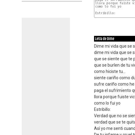
llora porque fuiste vi
como lo fui yo

Estribillo:

RE
Letra de Dime
Dime mi vida que se s
dime mi vida que se s
que se siente que te 
que se burlen de tu v
como hiciste tu...
siente cariño como d
sufre cariño como he 
paga el sufrimiento 
llora porque fuiste vi
como lo fui yo
Estribillo:
Verdad que no se sie
verdad que se te quit
Asì yo me senti cuand
De tu infame y cruel t