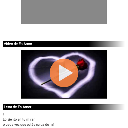
Video de Es Amor
Letra de Es Amor
I
Lo siento en tu mirar
o cada vez que estás cerca de mí