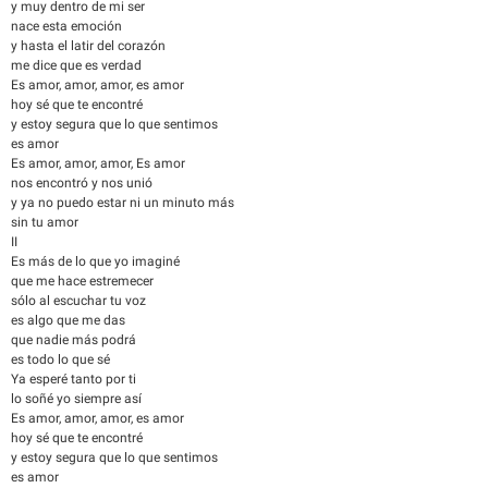
y muy dentro de mi ser
nace esta emoción
y hasta el latir del corazón
me dice que es verdad
Es amor, amor, amor, es amor
hoy sé que te encontré
y estoy segura que lo que sentimos
es amor
Es amor, amor, amor, Es amor
nos encontró y nos unió
y ya no puedo estar ni un minuto más
sin tu amor
II
Es más de lo que yo imaginé
que me hace estremecer
sólo al escuchar tu voz
es algo que me das
que nadie más podrá
es todo lo que sé
Ya esperé tanto por ti
lo soñé yo siempre así
Es amor, amor, amor, es amor
hoy sé que te encontré
y estoy segura que lo que sentimos
es amor